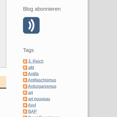
Blog abonnieren
Tags
3. Reich
afd
Antifa
Antifaschismus
Antiziganismus
art
art nouveau
Asyl
BAP