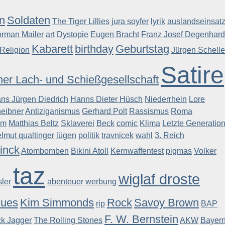
an
Soldaten
The Tiger Lillies
jura soyfer
lyrik
auslandseinsat
rman Mailer
art
Dystopie
Eugen Bracht
Franz Josef Degenhard
Kabarett
birthday
Geburtstag
Religion
Jürgen Schelle
Satire
er Lach- und Schießgesellschaft
ns Jürgen Diedrich
Hanns Dieter Hüsch
Niederrhein
Lore
eibner
Antiziganismus
Gerhard Polt
Rassismus
Roma
um
Matthias Beltz
Sklaverei
Beck
comic
Klima
Letzte Generatio
lmut qualtinger
lügen
politik
travnicek
wahl
3. Reich
inck
Atombomben
Bikini Atoll
Kernwaffentest
pigmas
Volker
taz
wiglaf droste
ler
abenteuer
werbung
lues
Kim Simmonds
Rock
Savoy Brown
rip
BAP
F. W. Bernstein
ck Jagger
The Rolling Stones
AKW
Bayer