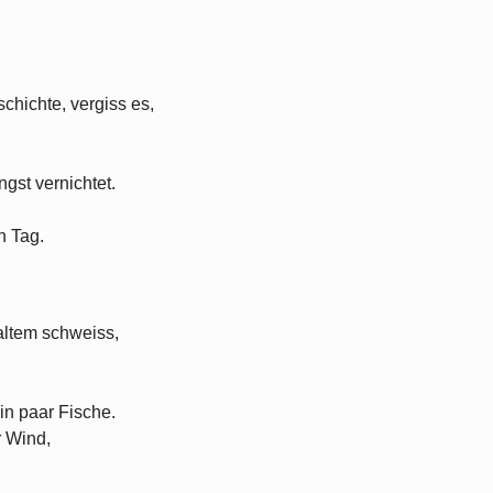
eschichte, vergiss es,
ngst vernichtet.
n Tag.
kaltem schweiss,
in paar Fische.
r Wind,