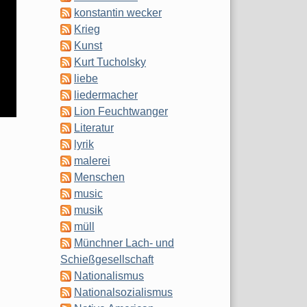
konstantin wecker
Krieg
Kunst
Kurt Tucholsky
liebe
liedermacher
Lion Feuchtwanger
Literatur
lyrik
malerei
Menschen
music
musik
müll
Münchner Lach- und
Schießgesellschaft
Nationalismus
Nationalsozialismus