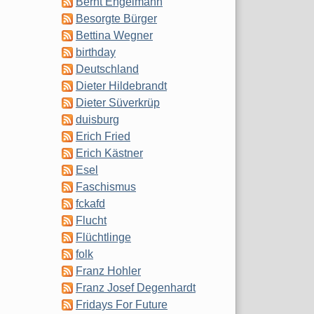
Bernt Engelmann
Besorgte Bürger
Bettina Wegner
birthday
Deutschland
Dieter Hildebrandt
Dieter Süverkrüp
duisburg
Erich Fried
Erich Kästner
Esel
Faschismus
fckafd
Flucht
Flüchtlinge
folk
Franz Hohler
Franz Josef Degenhardt
Fridays For Future