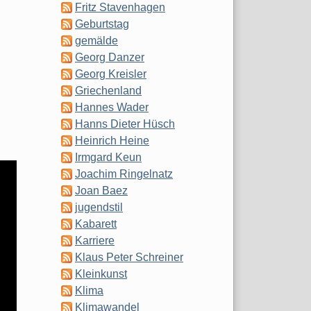
Fritz Stavenhagen
Geburtstag
gemälde
Georg Danzer
Georg Kreisler
Griechenland
Hannes Wader
Hanns Dieter Hüsch
Heinrich Heine
Irmgard Keun
Joachim Ringelnatz
Joan Baez
jugendstil
Kabarett
Karriere
Klaus Peter Schreiner
Kleinkunst
Klima
Klimawandel