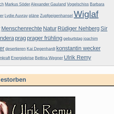
ch
Markus Söder
Alexander Gauland
Vogelschiss
Barbara
Wiglaf
er
Lydie Auvray
pläne
Zupfgeigenhansel
r
Menschenrechte
Natur
Rüdiger Nehberg
Sir
undera
prag
prager frühling
geburtstag
joachim
er
konstantin wecker
desertieren
Kai Degenhardt
Ulrik Remy
mkraft
Energiekrise
Bettina Wegner
gestorben