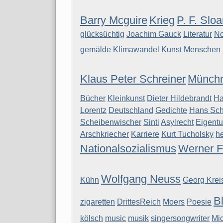
Barry Mcguire
Krieg
P. F. Slo
glücksüchtig
Joachim Gauck
Literatur
No
gemälde
Klimawandel
Kunst
Menschen
Klaus Peter Schreiner
Münchn
Bücher
Kleinkunst
Dieter Hildebrandt
Ha
Lorentz
Deutschland
Gedichte
Hans Sch
Scheibenwischer
Sinti
Asylrecht
Eigent
Arschkriecher
Karriere
Kurt Tucholsky
he
Nationalsozialismus
Werner F
Wolfgang Neuss
Kühn
Georg Kreis
B
zigaretten
DrittesReich
Moers
Poesie
kölsch
music
musik
singersongwriter
Mi