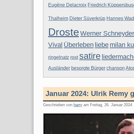
Eugène Delacroix
Friedrich Küppersbus
Thalheim
Dieter Süverkrüp
Hannes Wad
Droste
Werner Schneyde
Vival
Überleben
liebe
milan k
satire
liedermach
ringelnatz
rost
Ausländer
besorgte Bürger
chanson
Ato
Januar 2024: Ulrik Remy 
Geschrieben von
harry
am
Freitag, 26. Januar 2024