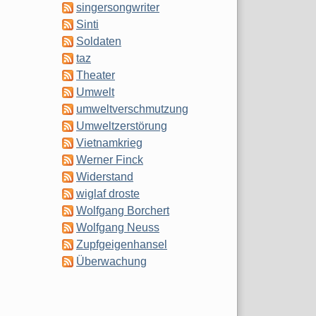
singersongwriter
Sinti
Soldaten
taz
Theater
Umwelt
umweltverschmutzung
Umweltzerstörung
Vietnamkrieg
Werner Finck
Widerstand
wiglaf droste
Wolfgang Borchert
Wolfgang Neuss
Zupfgeigenhansel
Überwachung