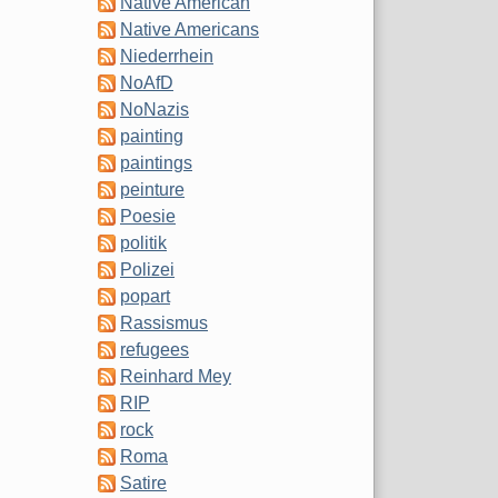
Native American
Native Americans
Niederrhein
NoAfD
NoNazis
painting
paintings
peinture
Poesie
politik
Polizei
popart
Rassismus
refugees
Reinhard Mey
RIP
rock
Roma
Satire