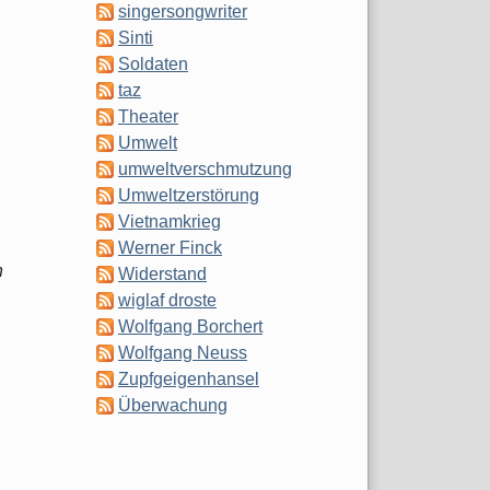
singersongwriter
Sinti
Soldaten
taz
Theater
Umwelt
umweltverschmutzung
Umweltzerstörung
Vietnamkrieg
Werner Finck
h
Widerstand
wiglaf droste
Wolfgang Borchert
Wolfgang Neuss
Zupfgeigenhansel
Überwachung