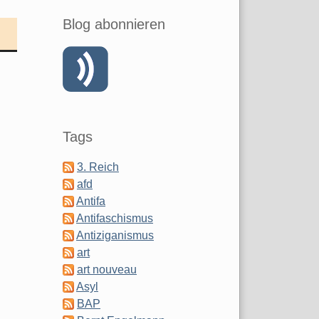
Blog abonnieren
Tags
3. Reich
afd
Antifa
Antifaschismus
Antiziganismus
art
art nouveau
Asyl
BAP