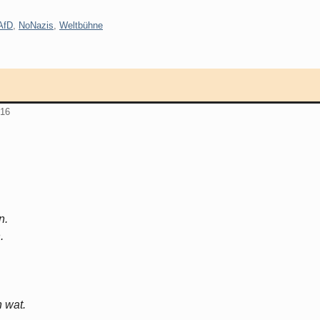
AfD
,
NoNazis
,
Weltbühne
016
n.
.
 wat.