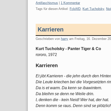
Kategorien:
Antifaschismus
|
1 Kommentar
Tags für diesen Artikel:
FckAfD
,
Kurt Tucholsky
,
No
Karrieren
Geschrieben von
harry
am
Freitag, 16. Dezember 2
Kurt Tucholsky - Panter Tiger & Co
rororo, 1972
Karrieren
Et jibt Karrieren - die jehn durch den Hinter
Die Leute kriechen bei die Vorgesetzten rin
Da is et warm. Da kenn se ibawintern.
Da bleihm se denn ne Weile drin.
I, denken die - kein Neid! Wer hat, der hat.
Denn komm se raus. Denn sind se plötzlich