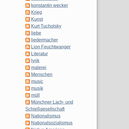
konstantin wecker
Krieg
Kunst
Kurt Tucholsky
liebe
liedermacher
Lion Feuchtwanger
Literatur
lyrik
malerei
Menschen
music
musik
müll
Münchner Lach- und
Schießgesellschaft
Nationalismus
Nationalsozialismus