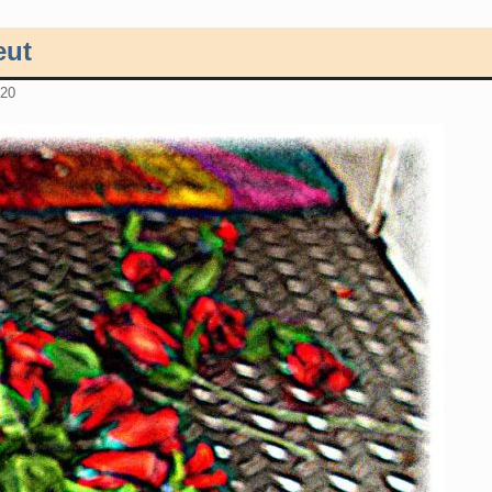
eut
020