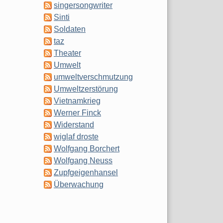
singersongwriter
Sinti
Soldaten
taz
Theater
Umwelt
umweltverschmutzung
Umweltzerstörung
Vietnamkrieg
Werner Finck
Widerstand
wiglaf droste
Wolfgang Borchert
Wolfgang Neuss
Zupfgeigenhansel
Überwachung