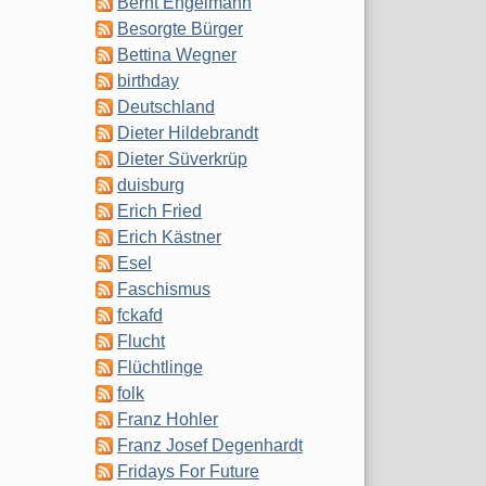
Bernt Engelmann
Besorgte Bürger
Bettina Wegner
birthday
Deutschland
Dieter Hildebrandt
Dieter Süverkrüp
duisburg
Erich Fried
Erich Kästner
Esel
Faschismus
fckafd
Flucht
Flüchtlinge
folk
Franz Hohler
Franz Josef Degenhardt
Fridays For Future