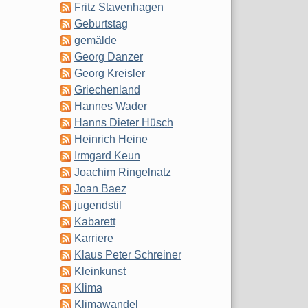
Fritz Stavenhagen
Geburtstag
gemälde
Georg Danzer
Georg Kreisler
Griechenland
Hannes Wader
Hanns Dieter Hüsch
Heinrich Heine
Irmgard Keun
Joachim Ringelnatz
Joan Baez
jugendstil
Kabarett
Karriere
Klaus Peter Schreiner
Kleinkunst
Klima
Klimawandel