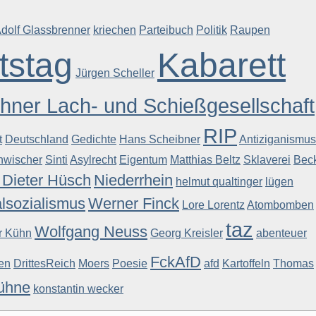
dolf Glassbrenner
kriechen
Parteibuch
Politik
Raupen
tstag
Kabarett
Jürgen Scheller
ner Lach- und Schießgesellschaft
RIP
t
Deutschland
Gedichte
Hans Scheibner
Antiziganismus
nwischer
Sinti
Asylrecht
Eigentum
Matthias Beltz
Sklaverei
Bec
Dieter Hüsch
Niederrhein
helmut qualtinger
lügen
lsozialismus
Werner Finck
Lore Lorentz
Atombomben
taz
Wolfgang Neuss
r Kühn
Georg Kreisler
abenteuer
FckAfD
ten
DrittesReich
Moers
Poesie
afd
Kartoffeln
Thomas
ühne
konstantin wecker