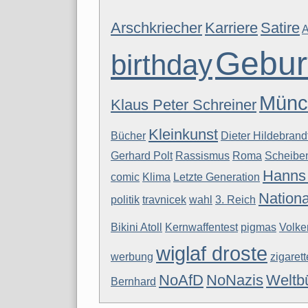
Arschkriecher
Karriere
Satire
A
Gebur
birthday
Münch
Klaus Peter Schreiner
Kleinkunst
Bücher
Dieter Hildebrand
Gerhard Polt
Rassismus
Roma
Scheibe
Hanns 
comic
Klima
Letzte Generation
Nationa
politik
travnicek
wahl
3. Reich
Bikini Atoll
Kernwaffentest
pigmas
Volke
wiglaf droste
werbung
zigaret
NoAfD
NoNazis
Weltb
Bernhard