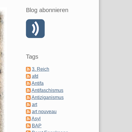
Blog abonnieren
Tags
3. Reich
afd
Antifa
Antifaschismus
Antiziganismus
art
art nouveau
Asyl
BAP