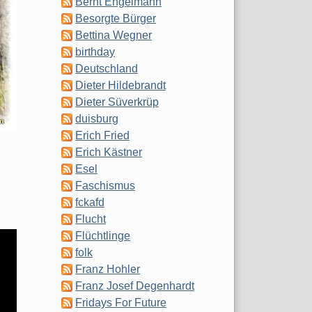
Bernt Engelmann
Besorgte Bürger
Bettina Wegner
birthday
Deutschland
Dieter Hildebrandt
Dieter Süverkrüp
duisburg
Erich Fried
Erich Kästner
Esel
Faschismus
fckafd
Flucht
Flüchtlinge
folk
Franz Hohler
Franz Josef Degenhardt
Fridays For Future