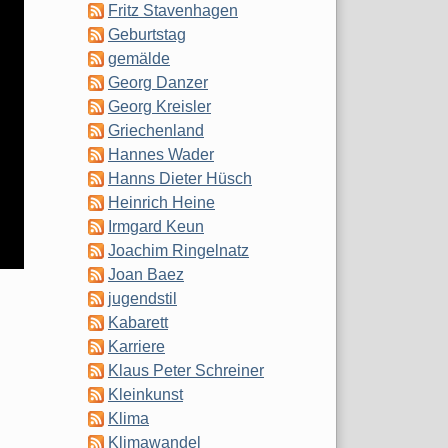
Fritz Stavenhagen
Geburtstag
gemälde
Georg Danzer
Georg Kreisler
Griechenland
Hannes Wader
Hanns Dieter Hüsch
Heinrich Heine
Irmgard Keun
Joachim Ringelnatz
Joan Baez
jugendstil
Kabarett
Karriere
Klaus Peter Schreiner
Kleinkunst
Klima
Klimawandel