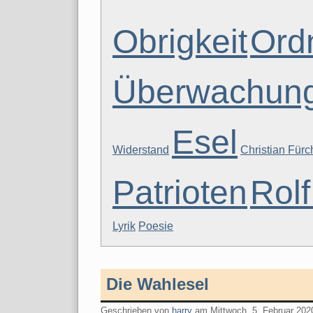
Obrigkeit
Ord
Überwachun
Esel
Widerstand
Christian Fürch
Patrioten
Rol
Lyrik
Poesie
Die Wahlesel
Geschrieben von
harry
am
Mittwoch, 5. Februar 202