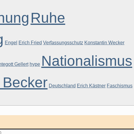
nung
Ruhe
g
Engel
Erich Fried
Verfassungsschutz
Konstantin Wecker
Nationalismus
tegott Gellert
hype
f Becker
Deutschland
Erich Kästner
Faschismus
0