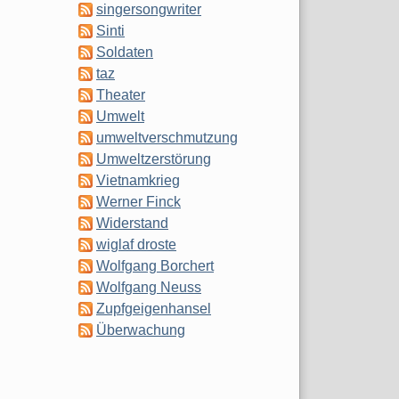
singersongwriter
Sinti
Soldaten
taz
Theater
Umwelt
umweltverschmutzung
Umweltzerstörung
Vietnamkrieg
Werner Finck
Widerstand
wiglaf droste
Wolfgang Borchert
Wolfgang Neuss
Zupfgeigenhansel
Überwachung