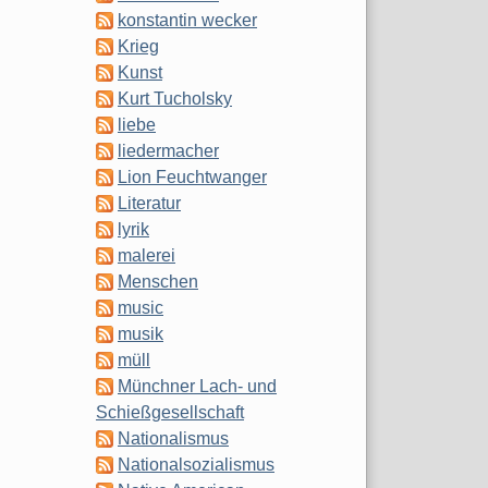
konstantin wecker
Krieg
Kunst
Kurt Tucholsky
liebe
liedermacher
Lion Feuchtwanger
Literatur
lyrik
malerei
Menschen
music
musik
müll
Münchner Lach- und
Schießgesellschaft
Nationalismus
Nationalsozialismus