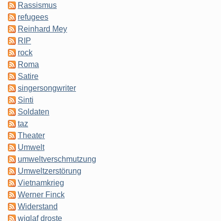
Rassismus
refugees
Reinhard Mey
RIP
rock
Roma
Satire
singersongwriter
Sinti
Soldaten
taz
Theater
Umwelt
umweltverschmutzung
Umweltzerstörung
Vietnamkrieg
Werner Finck
Widerstand
wiglaf droste