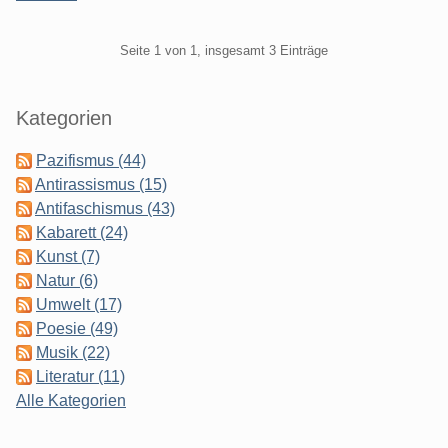
Pagination
Seite 1 von 1, insgesamt 3 Einträge
Seitenleiste
Kategorien
Pazifismus (44)
Antirassismus (15)
Antifaschismus (43)
Kabarett (24)
Kunst (7)
Natur (6)
Umwelt (17)
Poesie (49)
Musik (22)
Literatur (11)
Alle Kategorien