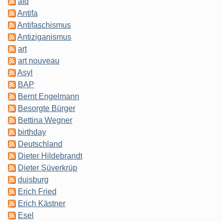
afd
Antifa
Antifaschismus
Antiziganismus
art
art nouveau
Asyl
BAP
Bernt Engelmann
Besorgte Bürger
Bettina Wegner
birthday
Deutschland
Dieter Hildebrandt
Dieter Süverkrüp
duisburg
Erich Fried
Erich Kästner
Esel