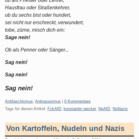
ob als Priester oder Lehrer,
Hausfrau oder Straßenkehrer,
ob du sechs bist oder hundert,
sei nicht nur erschreckt, verwundert,
tobe, zürne, misch dich ein:
Sage nein!
Ob als Penner oder Sänger...
Sag nein!
Sag nein!
Sag nein!
Kategorien:
Antifaschismus
,
Antirassismus
|
0 Kommentare
Tags für diesen Artikel:
FckAfD
,
konstantin wecker
,
NoAfD
,
NoNazis
Von Kartoffeln, Nudeln und Nazis