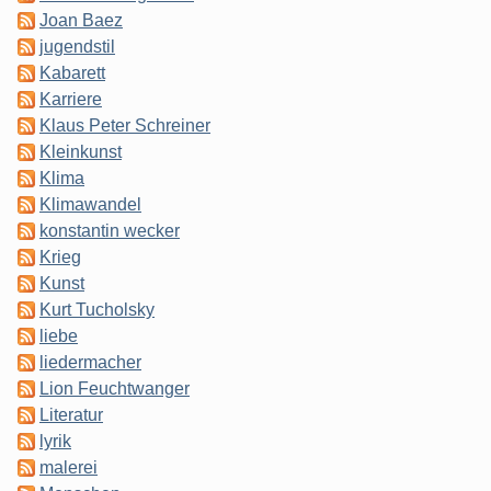
Joan Baez
jugendstil
Kabarett
Karriere
Klaus Peter Schreiner
Kleinkunst
Klima
Klimawandel
konstantin wecker
Krieg
Kunst
Kurt Tucholsky
liebe
liedermacher
Lion Feuchtwanger
Literatur
lyrik
malerei