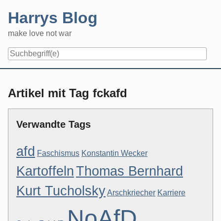
Skip
Harrys Blog
to
content
make love not war
Artikel mit Tag fckafd
Verwandte Tags
afd
Faschismus
Konstantin Wecker
Kartoffeln
Thomas Bernhard
Kurt Tucholsky
Arschkriecher
Karriere
NoAfD