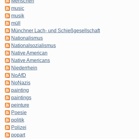
Menschen
music
musik
müll
Münchner Lach- und Schießgesellschaft
Nationalismus
Nationalsozialismus
Native American
Native Americans
Niederrhein
NoAfD
NoNazis
painting
paintings
peinture
Poesie
politik
Polizei
popart