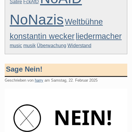
Satire
FckAfD
NoNazis
Weltbühne
konstantin wecker
liedermacher
music
musik
Überwachung
Widerstand
Sage Nein!
Geschrieben von
harry
am
Samstag, 22. Februar 2025