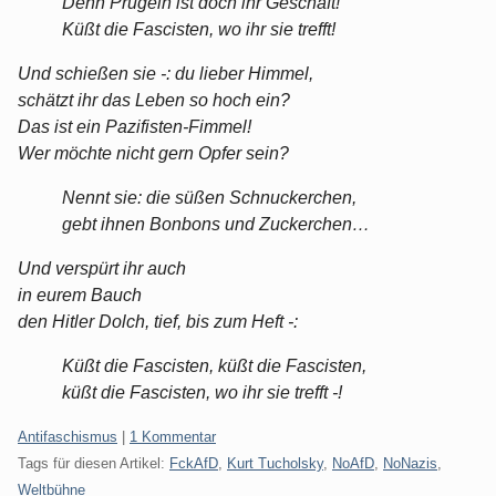
Denn Prügeln ist doch ihr Geschäft!
Küßt die Fascisten, wo ihr sie trefft!
Und schießen sie -: du lieber Himmel,
schätzt ihr das Leben so hoch ein?
Das ist ein Pazifisten-Fimmel!
Wer möchte nicht gern Opfer sein?
Nennt sie: die süßen Schnuckerchen,
gebt ihnen Bonbons und Zuckerchen…
Und verspürt ihr auch
in eurem Bauch
den Hitler Dolch, tief, bis zum Heft -:
Küßt die Fascisten, küßt die Fascisten,
küßt die Fascisten, wo ihr sie trefft -!
Kategorien:
Antifaschismus
|
1 Kommentar
Tags für diesen Artikel:
FckAfD
,
Kurt Tucholsky
,
NoAfD
,
NoNazis
,
Weltbühne