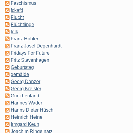
Faschismus
fckafd
Flucht
Flüchtlinge
folk
Franz Hohler
Franz Josef Degenhardt
Fridays For Future
Fritz Stavenhagen
Geburtstag
gemälde
Georg Danzer
Georg Kreisler
Griechenland
Hannes Wader
Hanns Dieter Hüsch
Heinrich Heine
Irmgard Keun
Joachim Ringelnatz