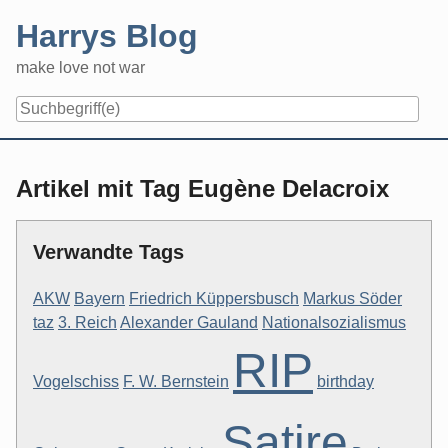
Skip
Harrys Blog
to
content
make love not war
Artikel mit Tag Eugène Delacroix
Verwandte Tags
AKW
Bayern
Friedrich Küppersbusch
Markus Söder
taz
3. Reich
Alexander Gauland
Nationalsozialismus
RIP
Vogelschiss
F. W. Bernstein
birthday
Satire