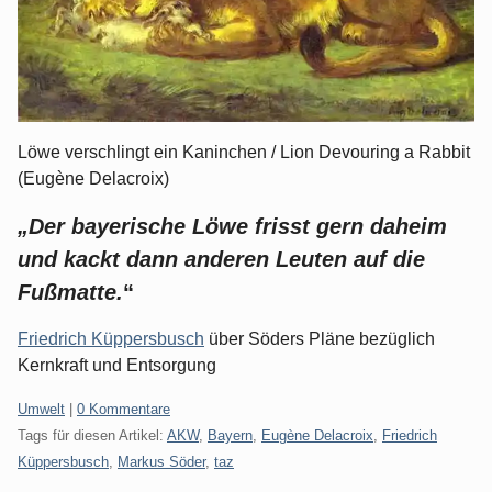
Löwe verschlingt ein Kaninchen / Lion Devouring a Rabbit
(Eugène Delacroix)
„Der bayerische Löwe frisst gern daheim
und kackt dann anderen Leuten auf die
Fußmatte.
“
Friedrich Küppersbusch
über Söders Pläne bezüglich
Kernkraft und Entsorgung
Kategorien:
Umwelt
|
0 Kommentare
Tags für diesen Artikel:
AKW
,
Bayern
,
Eugène Delacroix
,
Friedrich
Küppersbusch
,
Markus Söder
,
taz