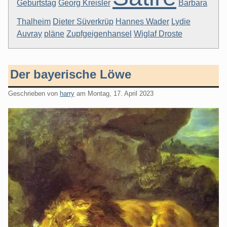
Geburtstag
Georg Kreisler
Barbara
Thalheim
Dieter Süverkrüp
Hannes Wader
Lydie
Auvray
pläne
Zupfgeigenhansel
Wiglaf Droste
Der bayerische Löwe
Geschrieben von
harry
am
Montag, 17. April 2023