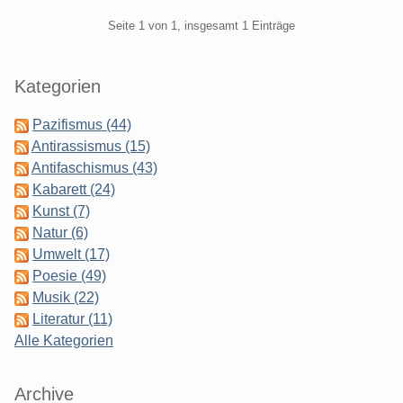
Pagination
Seite 1 von 1, insgesamt 1 Einträge
Seitenleiste
Kategorien
Pazifismus (44)
Antirassismus (15)
Antifaschismus (43)
Kabarett (24)
Kunst (7)
Natur (6)
Umwelt (17)
Poesie (49)
Musik (22)
Literatur (11)
Alle Kategorien
Archive