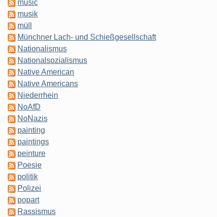
music
musik
müll
Münchner Lach- und Schießgesellschaft
Nationalismus
Nationalsozialismus
Native American
Native Americans
Niederrhein
NoAfD
NoNazis
painting
paintings
peinture
Poesie
politik
Polizei
popart
Rassismus