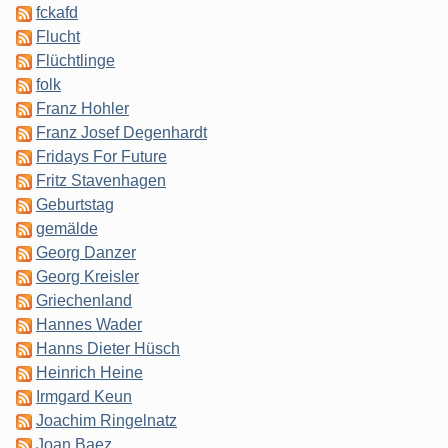
fckafd
Flucht
Flüchtlinge
folk
Franz Hohler
Franz Josef Degenhardt
Fridays For Future
Fritz Stavenhagen
Geburtstag
gemälde
Georg Danzer
Georg Kreisler
Griechenland
Hannes Wader
Hanns Dieter Hüsch
Heinrich Heine
Irmgard Keun
Joachim Ringelnatz
Joan Baez