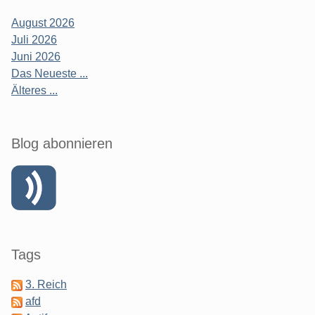
August 2026
Juli 2026
Juni 2026
Das Neueste ...
Älteres ...
Blog abonnieren
Tags
3. Reich
afd