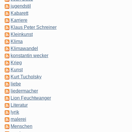
jugendstil
Kabarett
Karriere
Klaus Peter Schreiner
Kleinkunst
Klima
Klimawandel
konstantin wecker
Krieg
Kunst
Kurt Tucholsky
liebe
liedermacher
Lion Feuchtwanger
Literatur
lyrik
malerei
Menschen