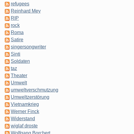
refugees
Reinhard Mey
RIP
rock
Roma
Satire
singersongwriter
Sinti
Soldaten
taz
Theater
Umwelt
umweltverschmutzung
Umweltzerstörung
Vietnamkrieg
Werner Finck
Widerstand
wiglaf droste
Wolfgang Borchert