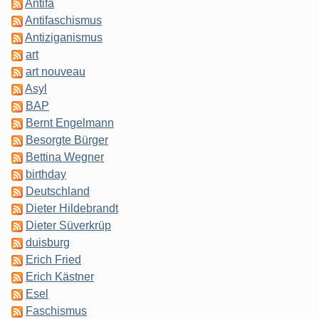
Antifa
Antifaschismus
Antiziganismus
art
art nouveau
Asyl
BAP
Bernt Engelmann
Besorgte Bürger
Bettina Wegner
birthday
Deutschland
Dieter Hildebrandt
Dieter Süverkrüp
duisburg
Erich Fried
Erich Kästner
Esel
Faschismus