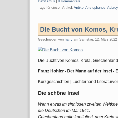
Kategorien:
Pazifismus
|
0 Kommentare
Tags für diesen Artikel:
Antike
,
Aristophanes
,
Aubrey
Die Bucht von Komos, Kre
Geschrieben von
harry
am
Samstag, 12. März 2022
Die Bucht von Komos, Kreta, Griechenland
Franz Hohler - Der Mann auf der Insel -
Kurzgeschichten | Luchterhand Literaturv
Die schöne Insel
Wenn etwas im sinnlosen zweiten Weltkrie
die Deutschen im Mai 1941.
Griechenland hatte kapituliert, aber Kreta