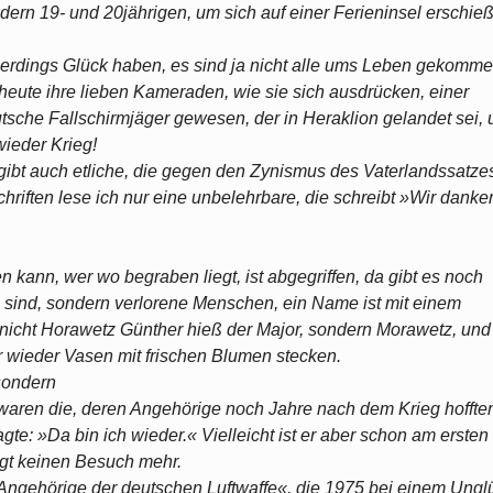
ern 19- und 20jährigen, um sich auf einer Ferieninsel erschie
lerdings Glück haben, es sind ja nicht alle ums Leben gekomme
ute ihre lieben Kameraden, wie sie sich ausdrücken, einer
eutsche Fallschirmjäger gewesen, der in Heraklion gelandet sei,
wieder Krieg!
 gibt auch etliche, die gegen den Zynismus des Vaterlandssatze
chriften lese ich nur eine unbelehrbare, die schreibt »Wir danke
ann, wer wo begraben liegt, ist abgegriffen, da gibt es noch
te sind, sondern verlorene Menschen, ein Name ist mit einem
t, nicht Horawetz Günther hieß der Major, sondern Morawetz, und
 wieder Vasen mit frischen Blumen stecken.
 sondern
waren die, deren Angehörige noch Jahre nach dem Krieg hoffte
gte: »Da bin ich wieder.« Vielleicht ist er aber schon am ersten
egt keinen Besuch mehr.
»Angehörige der deutschen Luftwaffe«, die 1975 bei einem Ungl