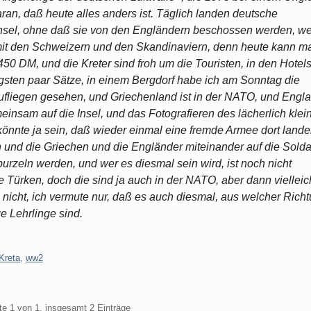
ran, daß heute alles anders ist. Täglich landen deutsche
Insel, ohne daß sie von den Engländern beschossen werden, we
t den Schweizern und den Skandinaviern, denn heute kann m
 450 DM, und die Kreter sind froh um die Touristen, in den Hotel
igsten paar Sätze, in einem Bergdorf habe ich am Sonntag die
fliegen gesehen, und Griechenland ist in der NATO, und Engl
einsam auf die Insel, und das Fotografieren des lächerlich klei
könnte ja sein, daß wieder einmal eine fremde Armee dort land
 und die Griechen und die Engländer miteinander auf die Sold
rzeln werden, und wer es diesmal sein wird, ist noch nicht
die Türken, doch die sind ja auch in der NATO, aber dann vielleic
h nicht, ich vermute nur, daß es auch diesmal, aus welcher Rich
 Lehrlinge sind.
Kreta
,
ww2
te 1 von 1, insgesamt 2 Einträge