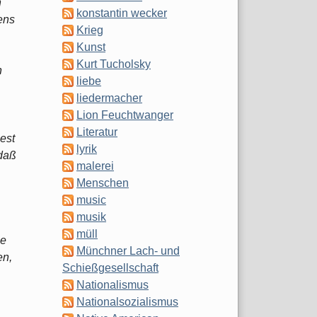
n
konstantin wecker
ens
Krieg
Kunst
Kurt Tucholsky
n
liebe
liedermacher
Lion Feuchtwanger
Literatur
iest
lyrik
daß
malerei
Menschen
music
musik
müll
he
Münchner Lach- und
en,
Schießgesellschaft
Nationalismus
Nationalsozialismus