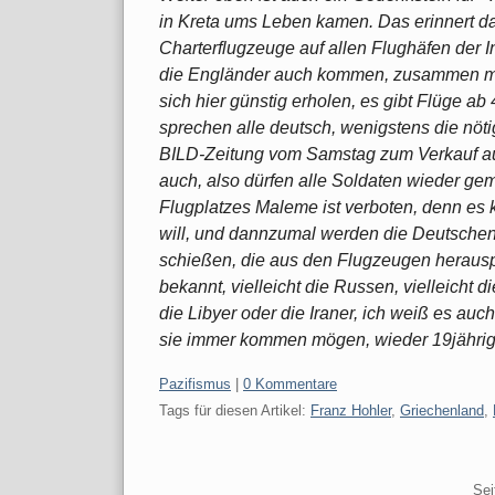
in Kreta ums Leben kamen. Das erinnert da
Charterflugzeuge auf allen Flughäfen der 
die Engländer auch kommen, zusammen mi
sich hier günstig erholen, es gibt Flüge ab
sprechen alle deutsch, wenigstens die nöt
BILD-Zeitung vom Samstag zum Verkauf au
auch, also dürfen alle Soldaten wieder gem
Flugplatzes Maleme ist verboten, denn es 
will, und dannzumal werden die Deutschen
schießen, die aus den Flugzeugen herauspu
bekannt, vielleicht die Russen, vielleicht 
die Libyer oder die Iraner, ich weiß es auc
sie immer kommen mögen, wieder 19jährige
Kategorien:
Pazifismus
|
0 Kommentare
Tags für diesen Artikel:
Franz Hohler
,
Griechenland
,
Pagination
Sei