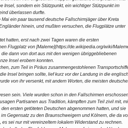
e Insel, sondern ein Stützpunkt, ein wichtiger Stützpunkt im
ind überlassen durfte.
ai ein paar tausend deutsche Fallschirmjäger über Kreta
n Engländer hinein, und mußten versuchen, die Flugplätze unter
tet hatten, erst nach zwei Tagen waren die ersten
nen Flugplatz von [Maleme](https://de.wikipedia.org/wiki/Malem
 die dann von dort aus mit den wenigen übriggebliebenen
anze Insel erobern konnten.
ichen, zum Teil in Piräus zusammengestohlenen Transportschiff
ie Insel bringen sollte, lief kurz vor der Landung in die englisc
urde von ihr versenkt, mit andern Worten, die meisten deutsch
sen sein. Viele wurden schon in den Fallschirmen erschossen
sagen Partisanen aus Tradition, kämpften zum Teil zivil mit, mi
ie den ersten getöteten Deutschen abgenommen hatten, und sie
 im Gegensatz zu den Braunschweigern und Kölnern, die da v
 es sei nur mit vereinzeltem lokalem Widerstand zu rechnen.