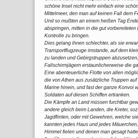
schöne Insel nicht mehr einfach eine schön
Mittelmeer, den man auf keinen Fall dem Fe
Und so mußten an einem heißen Tag Ende M
abspringen, mitten in die gut vorbereitete
Kontrolle zu bringen.
Dies gelang ihnen schlechter, als sie erwar
Transportflugzeuge imstande, auf dem klei
zu landen und Gebirgstruppen abzusetzen,
Fallschirmjägern erstaunlicherweise die g
Eine abenteuerliche Flotte von allen mögl
die von Athen aus zusätzliche Truppen auf d
Marine hinein, und fast der ganze Konvoi w
Soldaten auf diesen Schiffen ertranken.
Die Kämpfe an Land müssen furchtbar gewe
andere gleich beim Landen, die Kreter, sozu
Jagdflinten, oder mit Gewehren, welche s
kannten jedes Haus und jedes Mäuerchen,
Himmel fielen und denen man gesagt hatte,