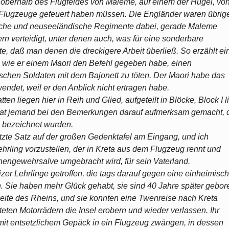
 oberhalb des Flugfeldes von Maleme, auf einem der Hügel, vo
 Flugzeuge gefeuert haben müssen. Die Engländer waren übrig
ische und neuseeländische Regimente dabei, gerade Maleme
 verteidigt, unter denen auch, was für eine sonderbare
te, daß man denen die dreckigere Arbeit überließ. So erzählt ei
t, wie er einem Maori den Befehl gegeben habe, einen
chen Soldaten mit dem Bajonett zu töten. Der Maori habe das
ndet, weil er den Anblick nicht ertragen habe.
n liegen hier in Reih und Glied, aufgeteilt in Blöcke, Block I l
 hat jemand bei den Bemerkungen darauf aufmerksam gemacht, 
e bezeichnet wurden.
letzte Satz auf der großen Gedenktafel am Eingang, und ich
hrling vorzustellen, der in Kreta aus dem Flugzeug rennt und
engewehrsalve umgebracht wird, für sein Vaterland.
r Lehrlinge getroffen, die tags darauf gegen eine einheimisc
. Sie haben mehr Glück gehabt, sie sind 40 Jahre später gebor
Seite des Rheins, und sie konnten eine Twenreise nach Kreta
eten Motorrädern die Insel erobern und wieder verlassen. Ihr
mit entsetzlichem Gepäck in ein Flugzeug zwängen, in dessen