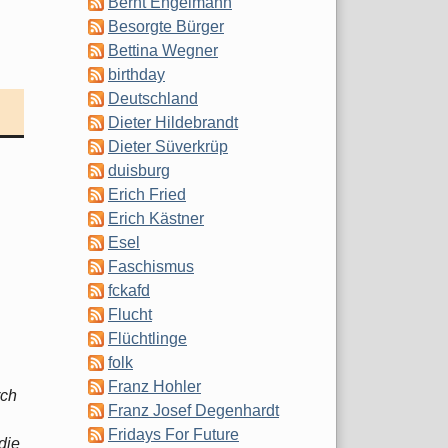
Bernt Engelmann
Besorgte Bürger
Bettina Wegner
birthday
Deutschland
Dieter Hildebrandt
Dieter Süverkrüp
duisburg
Erich Fried
Erich Kästner
Esel
Faschismus
fckafd
Flucht
Flüchtlinge
folk
Franz Hohler
rch
Franz Josef Degenhardt
Fridays For Future
die