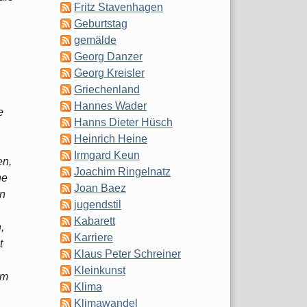
Fritz Stavenhagen
Geburtstag
gemälde
Georg Danzer
Georg Kreisler
Griechenland
Hannes Wader
e
Hanns Dieter Hüsch
Heinrich Heine
Irmgard Keun
en,
Joachim Ringelnatz
he
Joan Baez
en
jugendstil
Kabarett
,
Karriere
t
Klaus Peter Schreiner
Kleinkunst
om
Klima
Klimawandel