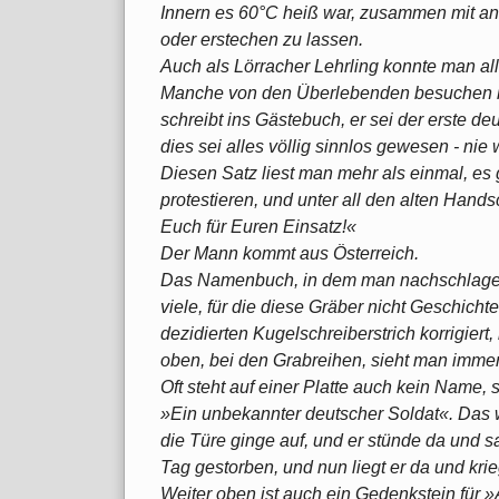
Innern es 60°C heiß war, zusammen mit and
oder erstechen zu lassen.
Auch als Lörracher Lehrling konnte man al
Manche von den Überlebenden besuchen he
schreibt ins Gästebuch, er sei der erste d
dies sei alles völlig sinnlos gewesen - nie 
Diesen Satz liest man mehr als einmal, es
protestieren, und unter all den alten Hands
Euch für Euren Einsatz!«
Der Mann kommt aus Österreich.
Das Namenbuch, in dem man nachschlagen k
viele, für die diese Gräber nicht Geschich
dezidierten Kugelschreiberstrich korrigier
oben, bei den Grabreihen, sieht man immer
Oft steht auf einer Platte auch kein Name,
»Ein unbekannter deutscher Soldat«. Das 
die Türe ginge auf, und er stünde da und sa
Tag gestorben, und nun liegt er da und kri
Weiter oben ist auch ein Gedenkstein für 