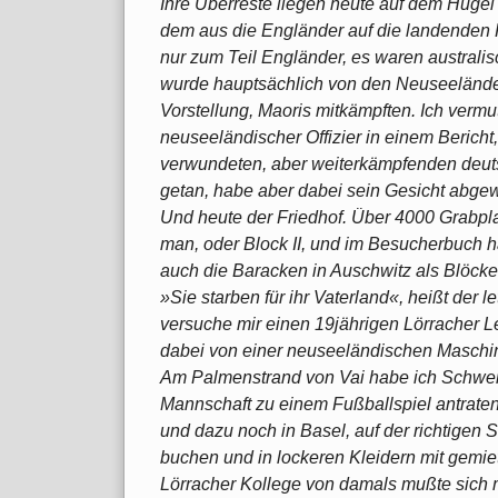
Ihre Überreste liegen heute auf dem Hügel
dem aus die Engländer auf die landenden
nur zum Teil Engländer, es waren austral
wurde hauptsächlich von den Neuseeländern
Vorstellung, Maoris mitkämpften. Ich vermu
neuseeländischer Offizier in einem Berich
verwundeten, aber weiterkämpfenden deuts
getan, habe aber dabei sein Gesicht abgewe
Und heute der Friedhof. Über 4000 Grabplatte
man, oder Block II, und im Besucherbuch
auch die Baracken in Auschwitz als Blöck
»Sie starben für ihr Vaterland«, heißt der 
versuche mir einen 19jährigen Lörracher Le
dabei von einer neuseeländischen Maschin
Am Palmenstrand von Vai habe ich Schweize
Mannschaft zu einem Fußballspiel antraten
und dazu noch in Basel, auf der richtigen 
buchen und in lockeren Kleidern mit gemiet
Lörracher Kollege von damals mußte sich 