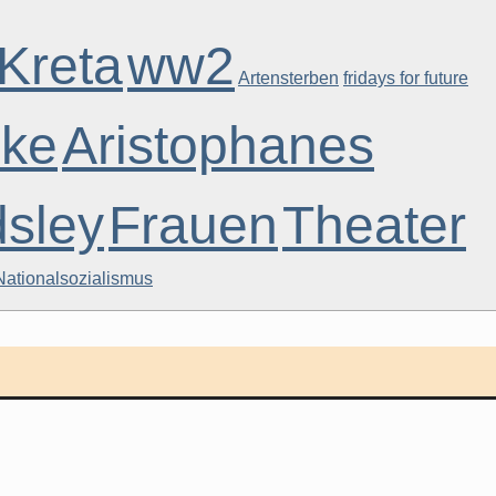
Kreta
ww2
Artensterben
fridays for future
ike
Aristophanes
sley
Frauen
Theater
Nationalsozialismus