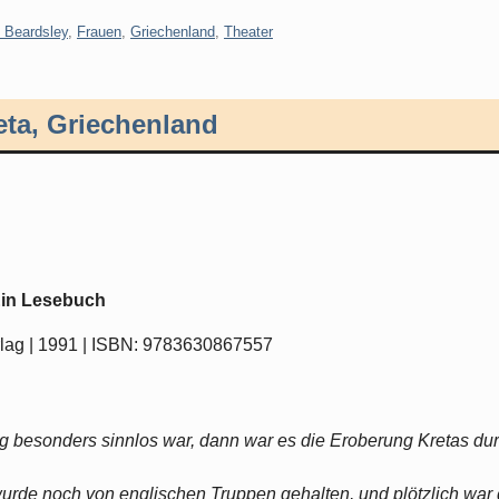
 Beardsley
,
Frauen
,
Griechenland
,
Theater
ta, Griechenland
 Ein Lesebuch
erlag | 1991 | ISBN: 9783630867557
g besonders sinnlos war, dann war es die Eroberung Kretas du
 wurde noch von englischen Truppen gehalten, und plötzlich war 