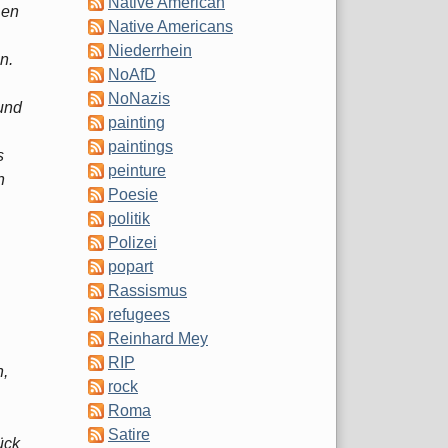
Native American
ßen
Native Americans
Niederrhein
n.
NoAfD
NoNazis
 und
painting
paintings
s
peinture
n
Poesie
politik
Polizei
popart
Rassismus
refugees
Reinhard Mey
RIP
n,
rock
Roma
Satire
ück