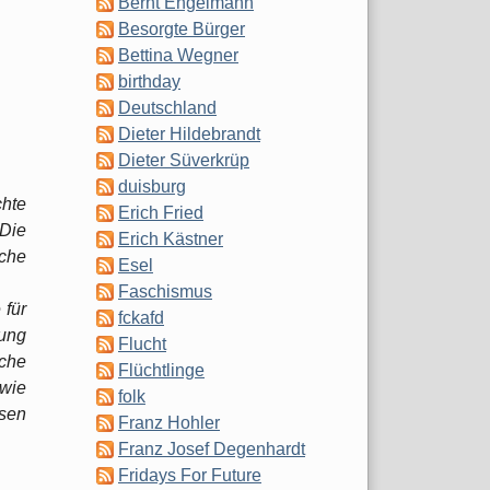
Bernt Engelmann
Besorgte Bürger
Bettina Wegner
birthday
Deutschland
Dieter Hildebrandt
Dieter Süverkrüp
duisburg
chte
Erich Fried
 Die
Erich Kästner
iche
Esel
Faschismus
 für
fckafd
bung
Flucht
sche
Flüchtlinge
 wie
folk
ssen
Franz Hohler
Franz Josef Degenhardt
Fridays For Future