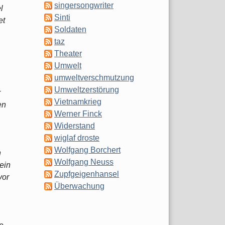
singersongwriter
l
Sinti
et
Soldaten
taz
Theater
Umwelt
umweltverschmutzung
Umweltzerstörung
r
Vietnamkrieg
en
Werner Finck
Widerstand
wiglaf droste
Wolfgang Borchert
n
Wolfgang Neuss
ein
Zupfgeigenhansel
vor
Überwachung