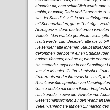
man nebeneinander, dicht gedrängt, schob 
einander an, aber schließlich wurde man z
umhin, brummig Rede und Gegenrede zu ta
war der Saal dick voll. In den tiefhäng
mit Schnauzbärten, graue Tonkrüge. Verkä
Anzeigers<«; denn die Behörden verboten z
Verbots. Man wartete geruhsam, schimpfte 
Hautseneder zum Beispiel hatte die Unbi
Reisender hatte ihr einen Staubsauger Apo
gekommen, der bot ihr einen Staubsauger T
andern Vertreter, erklärte er, werde er ordn
Hautseneder, tagsüber in der Sendlinger Li
von vier Monaten für ihre damischen Faxen 
Frau Hautseneder ihrerseits beschloß, in 
Rechtsanwälte sprachen von Vorspiegelung
Ganze endete mit einem flauen Vergleich, 
Hautseneder, sowie die Vertreter von Apol
Gesellschaftsordnung zu den Wahrhaft De
Viele, während sie auf den Einmarsch des F