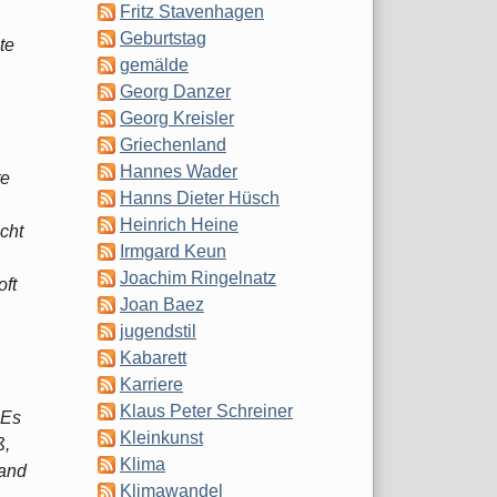
Fritz Stavenhagen
Geburtstag
te
gemälde
Georg Danzer
Georg Kreisler
Griechenland
Hannes Wader
te
Hanns Dieter Hüsch
Heinrich Heine
cht
Irmgard Keun
Joachim Ringelnatz
oft
Joan Baez
jugendstil
Kabarett
Karriere
Klaus Peter Schreiner
 Es
Kleinkunst
ß,
Klima
tand
Klimawandel