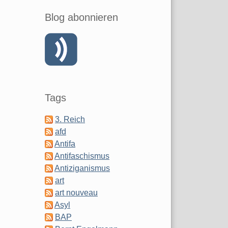
Blog abonnieren
Tags
3. Reich
afd
Antifa
Antifaschismus
Antiziganismus
art
art nouveau
Asyl
BAP