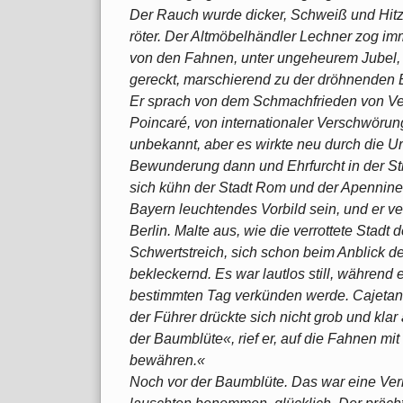
Der Rauch wurde dicker, Schweiß und Hitze
röter. Der Altmöbelhändler Lechner zog imme
von den Fahnen, unter ungeheurem Jubel, 
gereckt, marschierend zu der dröhnenden 
Er sprach von dem Schmachfrieden von Ver
Poincaré, von internationaler Verschwörun
unbekannt, aber es wirkte neu durch die Urw
Bewunderung dann und Ehrfurcht in der Sti
sich kühn der Stadt Rom und der Apenninenh
Bayern leuchtendes Vorbild sein, und er v
Berlin. Malte aus, wie die verrottete Stad
Schwertstreich, sich schon beim Anblick 
bekleckernd. Es war lautlos still, während 
bestimmten Tag verkünden werde. Cajetan L
der Führer drückte sich nicht grob und klar
der Baumblüte«, rief er, auf die Fahnen 
bewähren.«
Noch vor der Baumblüte. Das war eine Ver