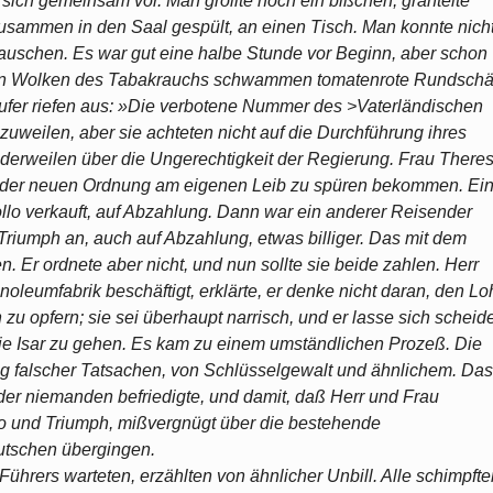
sich gemeinsam vor. Man grollte noch ein bißchen, grantelte
usammen in den Saal gespült, an einen Tisch. Man konnte nich
uschen. Es war gut eine halbe Stunde vor Beginn, aber schon
enden Wolken des Tabakrauchs schwammen tomatenrote Rundschä
ufer riefen aus: »Die verbotene Nummer des >Vaterländischen
uweilen, aber sie achteten nicht auf die Durchführung ihres
derweilen über die Ungerechtigkeit der Regierung. Frau There
ll der neuen Ordnung am eigenen Leib zu spüren bekommen. Ei
llo verkauft, auf Abzahlung. Dann war ein anderer Reisender
riumph an, auch auf Abzahlung, etwas billiger. Das mit dem
en. Er ordnete aber nicht, und nun sollte sie beide zahlen. Herr
noleumfabrik beschäftigt, erklärte, er denke nicht daran, den Lo
zu opfern; sie sei überhaupt narrisch, und er lasse sich scheid
die Isar zu gehen. Es kam zu einem umständlichen Prozeß. Die
 falscher Tatsachen, von Schlüsselgewalt und ähnlichem. Das
der niemanden befriedigte, und damit, daß Herr und Frau
lo und Triumph, mißvergnügt über die bestehende
utschen übergingen.
ührers warteten, erzählten von ähnlicher Unbill. Alle schimpfte