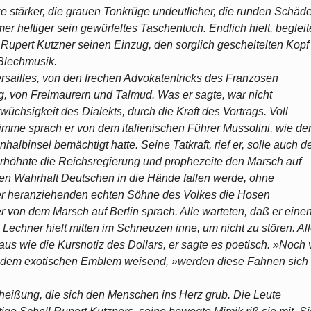
 stärker, die grauen Tonkrüge undeutlicher, die runden Schäde
r heftiger sein gewürfeltes Taschentuch. Endlich hielt, begleit
Rupert Kutzner seinen Einzug, den sorglich gescheitelten Kopf
Blechmusik.
sailles, von den frechen Advokatentricks des Franzosen
g, von Freimaurern und Talmud. Was er sagte, war nicht
üchsigkeit des Dialekts, durch die Kraft des Vortrags. Voll
mme sprach er von dem italienischen Führer Mussolini, wie de
albinsel bemächtigt hatte. Seine Tatkraft, rief er, solle auch d
erhöhnte die Reichsregierung und prophezeite den Marsch auf
t den Wahrhaft Deutschen in die Hände fallen werde, ohne
der heranziehenden echten Söhne des Volkes die Hosen
er von dem Marsch auf Berlin sprach. Alle warteten, daß er eine
echner hielt mitten im Schneuzen inne, um nicht zu stören. All
 aus wie die Kursnotiz des Dollars, er sagte es poetisch. »Noch 
mit dem exotischen Emblem weisend, »werden diese Fahnen sich
heißung, die sich den Menschen ins Herz grub. Die Leute