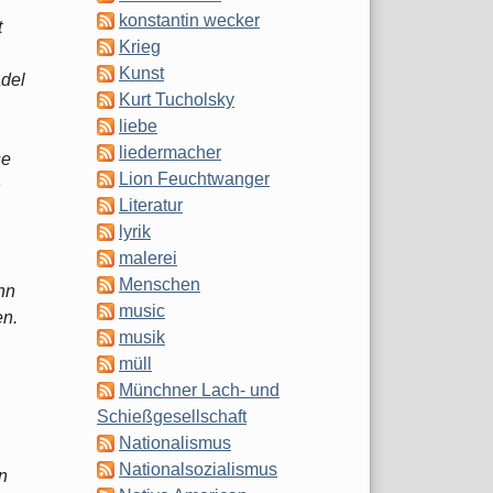
konstantin wecker
t
Krieg
Kunst
del
Kurt Tucholsky
liebe
liedermacher
se
Lion Feuchtwanger
n
Literatur
lyrik
malerei
Menschen
hn
music
en.
musik
müll
Münchner Lach- und
Schießgesellschaft
Nationalismus
Nationalsozialismus
n