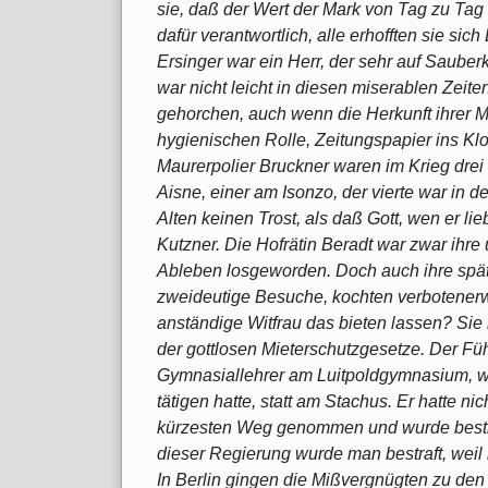
sie, daß der Wert der Mark von Tag zu Tag
dafür verantwortlich, alle erhofften sie si
Ersinger war ein Herr, der sehr auf Sauber
war nicht leicht in diesen miserablen Zeiten
gehorchen, auch wenn die Herkunft ihrer Ma
hygienischen Rolle, Zeitungspapier ins Klo
Maurerpolier Bruckner waren im Krieg dre
Aisne, einer am Isonzo, der vierte war in 
Alten keinen Trost, als daß Gott, wen er li
Kutzner. Die Hofrätin Beradt war zwar ihr
Ableben losgeworden. Doch auch ihre späte
zweideutige Besuche, kochten verbotenerw
anständige Witfrau das bieten lassen? Sie 
der gottlosen Mieterschutzgesetze. Der Führ
Gymnasiallehrer am Luitpoldgymnasium, war
tätigen hatte, statt am Stachus. Er hatte 
kürzesten Weg genommen und wurde bestraf
dieser Regierung wurde man bestraft, weil 
In Berlin gingen die Mißvergnügten zu de