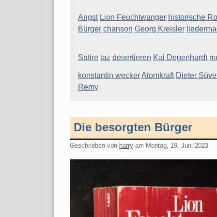
Angst
Lion Feuchtwanger
historische 
Bürger
chanson
Georg Kreisler
liederma
Satire
taz
desertieren
Kai Degenhardt
m
konstantin wecker
Atomkraft
Dieter Süve
Remy
Die besorgten Bürger
Geschrieben von
harry
am
Montag, 19. Juni 2023