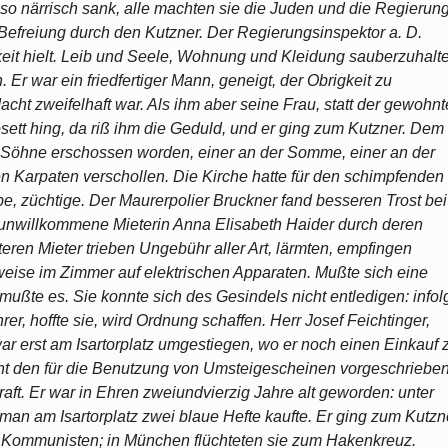
 so närrisch sank, alle machten sie die Juden und die Regierun
ch Befreiung durch den Kutzner. Der Regierungsinspektor a. D.
keit hielt. Leib und Seele, Wohnung und Kleidung sauberzuhalt
. Er war ein friedfertiger Mann, geneigt, der Obrigkeit zu
cht zweifelhaft war. Als ihm aber seine Frau, statt der gewohn
sett hing, da riß ihm die Geduld, und er ging zum Kutzner. Dem
i Söhne erschossen worden, einer an der Somme, einer an der
den Karpaten verschollen. Die Kirche hatte für den schimpfenden
ebe, züchtige. Der Maurerpolier Bruckner fand besseren Trost bei
e unwillkommene Mieterin Anna Elisabeth Haider durch deren
ren Mieter trieben Ungebühr aller Art, lärmten, empfingen
eise im Zimmer auf elektrischen Apparaten. Mußte sich eine
mußte es. Sie konnte sich des Gesindels nicht entledigen: infol
er, hoffte sie, wird Ordnung schaffen. Herr Josef Feichtinger,
 erst am Isartorplatz umgestiegen, wo er noch einen Einkauf 
nicht den für die Benutzung von Umsteigescheinen vorgeschriebe
t. Er war in Ehren zweiundvierzig Jahre alt geworden: unter
man am Isartorplatz zwei blaue Hefte kaufte. Er ging zum Kutzn
n Kommunisten; in München flüchteten sie zum Hakenkreuz.