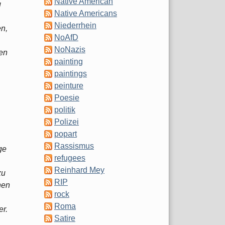
Native American
g
Native Americans
Niederrhein
en,
NoAfD
NoNazis
ten
painting
paintings
peinture
Poesie
politik
Polizei
popart
Rassismus
ge
refugees
Reinhard Mey
zu
RIP
nen
rock
Roma
er.
Satire