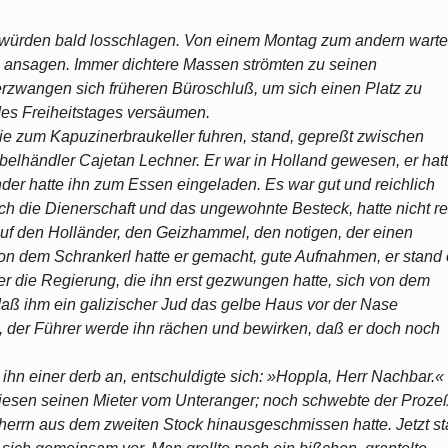
en würden bald losschlagen. Von einem Montag zum andern warte
 ansagen. Immer dichtere Massen strömten zu seinen
zwangen sich früheren Büroschluß, um sich einen Platz zu
des Freiheitstages versäumen.
e zum Kapuzinerbraukeller fuhren, stand, gepreßt zwischen
öbelhändler Cajetan Lechner. Er war in Holland gewesen, er hat
er hatte ihn zum Essen eingeladen. Es war gut und reichlich
ch die Dienerschaft und das ungewohnte Besteck, hatte nicht re
 auf den Holländer, den Geizhammel, den notigen, der einen
on dem Schrankerl hatte er gemacht, gute Aufnahmen, er stand 
ber die Regierung, die ihn erst gezwungen hatte, sich von dem
daß ihm ein galizischer Jud das gelbe Haus vor der Nase
, der Führer werde ihn rächen und bewirken, daß er doch noch
 ihn einer derb an, entschuldigte sich: »Hoppla, Herr Nachbar.«
iesen seinen Mieter vom Unteranger; noch schwebte der Proze
errn aus dem zweiten Stock hinausgeschmissen hatte. Jetzt s