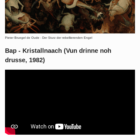
Pieter Bruegel de Oude - Der Sturz der rebellierenden Engel
Bap - Kristallnaach (Vun drinne noh
drusse, 1982)