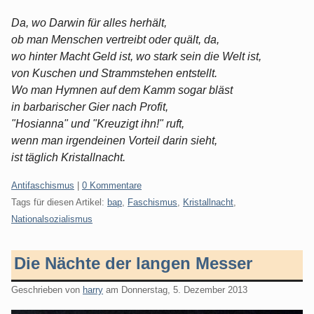
Da, wo Darwin für alles herhält,
ob man Menschen vertreibt oder quält, da,
wo hinter Macht Geld ist, wo stark sein die Welt ist,
von Kuschen und Strammstehen entstellt.
Wo man Hymnen auf dem Kamm sogar bläst
in barbarischer Gier nach Profit,
"Hosianna" und "Kreuzigt ihn!" ruft,
wenn man irgendeinen Vorteil darin sieht,
ist täglich Kristallnacht.
Kategorien:
Antifaschismus
|
0 Kommentare
Tags für diesen Artikel:
bap
,
Faschismus
,
Kristallnacht
,
Nationalsozialismus
Die Nächte der langen Messer
Geschrieben von
harry
am
Donnerstag, 5. Dezember 2013