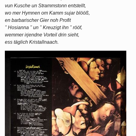
vun Kusche un Strammstonn entstellt,
wo mer Hymnen om Kamm sujar blööß,
en barbarischer Gier noh Profit
" Hosianna " un " Kreuzigt ihn " rööf,
wemmer irjendne Vorteil drin sieht,
ess täglich Kristallnaach.