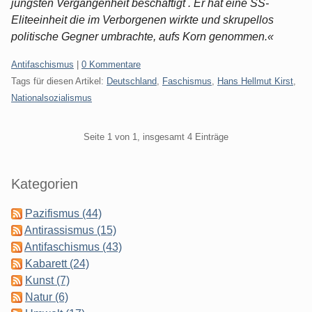
jüngsten Vergangenheit beschäftigt . Er hat eine SS-
Eliteeinheit die im Verborgenen wirkte und skrupellos
politische Gegner umbrachte, aufs Korn genommen.«
Kategorien:
Antifaschismus
|
0 Kommentare
Tags für diesen Artikel:
Deutschland
,
Faschismus
,
Hans Hellmut Kirst
,
Nationalsozialismus
Pagination
Seite 1 von 1, insgesamt 4 Einträge
Seitenleiste
Kategorien
Pazifismus (44)
Antirassismus (15)
Antifaschismus (43)
Kabarett (24)
Kunst (7)
Natur (6)