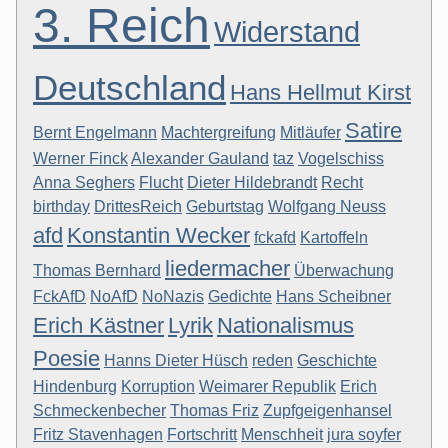
3. Reich
Widerstand
Deutschland
Hans Hellmut Kirst
Satire
Bernt Engelmann
Machtergreifung
Mitläufer
Werner Finck
Alexander Gauland
taz
Vogelschiss
Anna Seghers
Flucht
Dieter Hildebrandt
Recht
birthday
DrittesReich
Geburtstag
Wolfgang Neuss
afd
Konstantin Wecker
fckafd
Kartoffeln
liedermacher
Thomas Bernhard
Überwachung
FckAfD
NoAfD
NoNazis
Gedichte
Hans Scheibner
Erich Kästner
Lyrik
Nationalismus
Poesie
Hanns Dieter Hüsch
reden
Geschichte
Hindenburg
Korruption
Weimarer Republik
Erich
Schmeckenbecher
Thomas Friz
Zupfgeigenhansel
Fritz Stavenhagen
Fortschritt
Menschheit
jura soyfer