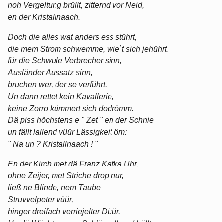
noh Vergeltung brüllt, zitternd vor Neid,
en der Kristallnaach.
Doch die alles wat anders ess stührt,
die mem Strom schwemme, wie`t sich jehührt,
für die Schwule Verbrecher sinn,
Ausländer Aussatz sinn,
bruchen wer, der se verführt.
Un dann rettet kein Kavallerie,
keine Zorro kümmert sich dodrömm.
Dä piss höchstens e " Zet " en der Schnie
un fällt lallend vüür Lässigkeit öm:
" Na un ? Kristallnaach ! "
En der Kirch met dä Franz Kafka Uhr,
ohne Zeijer, met Striche drop nur,
ließ ne Blinde, nem Taube
Struvvelpeter vüür,
hinger dreifach verriejelter Düür.