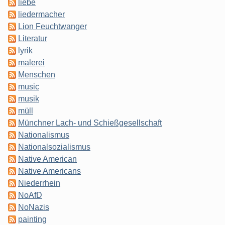
liebe
liedermacher
Lion Feuchtwanger
Literatur
lyrik
malerei
Menschen
music
musik
müll
Münchner Lach- und Schießgesellschaft
Nationalismus
Nationalsozialismus
Native American
Native Americans
Niederrhein
NoAfD
NoNazis
painting