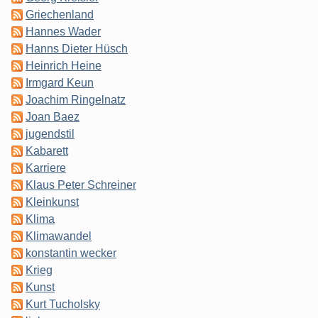
Griechenland
Hannes Wader
Hanns Dieter Hüsch
Heinrich Heine
Irmgard Keun
Joachim Ringelnatz
Joan Baez
jugendstil
Kabarett
Karriere
Klaus Peter Schreiner
Kleinkunst
Klima
Klimawandel
konstantin wecker
Krieg
Kunst
Kurt Tucholsky