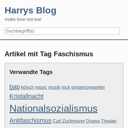
Skip
Harrys Blog
to
content
make love not war
Artikel mit Tag Faschismus
Verwandte Tags
bap
kölsch
music
musik
rock
singersongwriter
Kristallnacht
Nationalsozialismus
Antifaschismus
Carl Zuckmayer
Drama
Theater