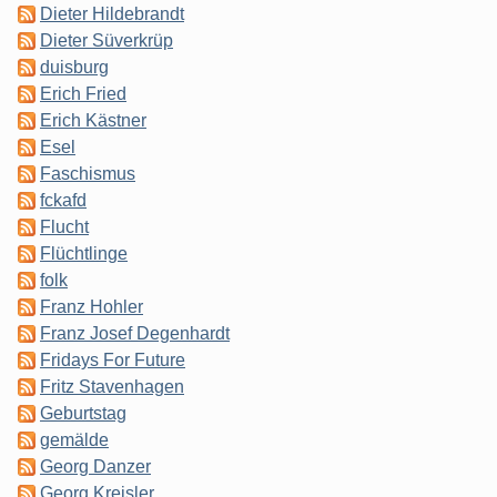
Dieter Hildebrandt
Dieter Süverkrüp
duisburg
Erich Fried
Erich Kästner
Esel
Faschismus
fckafd
Flucht
Flüchtlinge
folk
Franz Hohler
Franz Josef Degenhardt
Fridays For Future
Fritz Stavenhagen
Geburtstag
gemälde
Georg Danzer
Georg Kreisler