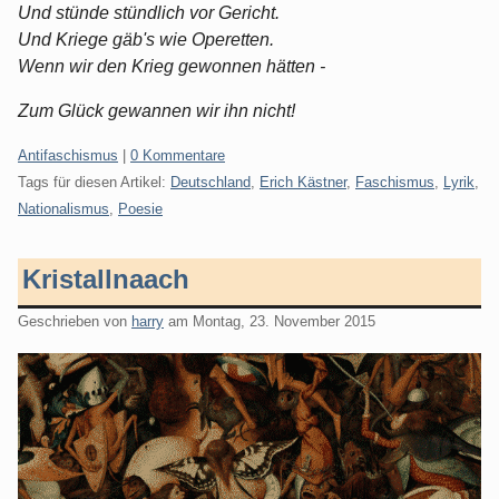
Und stünde stündlich vor Gericht.
Und Kriege gäb's wie Operetten.
Wenn wir den Krieg gewonnen hätten -
Zum Glück gewannen wir ihn nicht!
Kategorien:
Antifaschismus
|
0 Kommentare
Tags für diesen Artikel:
Deutschland
,
Erich Kästner
,
Faschismus
,
Lyrik
,
Nationalismus
,
Poesie
Kristallnaach
Geschrieben von
harry
am
Montag, 23. November 2015