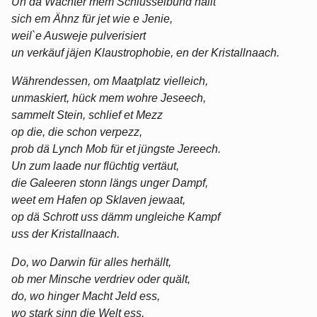
Un dä Wächter mem Schlüsselbund hällt
sich em Ähnz für jet wie e Jenie,
weil`e Ausweje pulverisiert
un verkäuf jäjen Klaustrophobie, en der Kristallnaach.
Währendessen, om Maatplatz vielleich,
unmaskiert, hück mem wohre Jeseech,
sammelt Stein, schlief et Mezz
op die, die schon verpezz,
prob dä Lynch Mob für et jüngste Jereech.
Un zum laade nur flüchtig vertäut,
die Galeeren stonn längs unger Dampf,
weet em Hafen op Sklaven jewaat,
op dä Schrott uss dämm ungleiche Kampf
uss der Kristallnaach.
Do, wo Darwin für alles herhällt,
ob mer Minsche verdriev oder quält,
do, wo hinger Macht Jeld ess,
wo stark sinn die Welt ess,