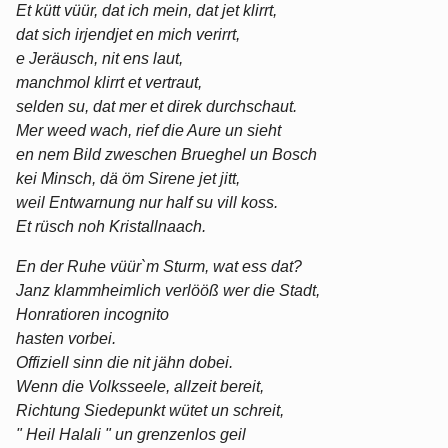
Et kütt vüür, dat ich mein, dat jet klirrt,
dat sich irjendjet en mich verirrt,
e Jeräusch, nit ens laut,
manchmol klirrt et vertraut,
selden su, dat mer et direk durchschaut.
Mer weed wach, rief die Aure un sieht
en nem Bild zweschen Brueghel un Bosch
kei Minsch, dä öm Sirene jet jitt,
weil Entwarnung nur half su vill koss.
Et rüsch noh Kristallnaach.
En der Ruhe vüür`m Sturm, wat ess dat?
Janz klammheimlich verlööß wer die Stadt,
Honratioren incognito
hasten vorbei.
Offiziell sinn die nit jähn dobei.
Wenn die Volksseele, allzeit bereit,
Richtung Siedepunkt wütet un schreit,
" Heil Halali " un grenzenlos geil