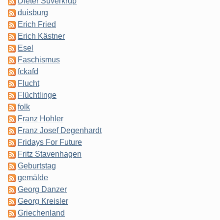
Dieter Süverkrüp
duisburg
Erich Fried
Erich Kästner
Esel
Faschismus
fckafd
Flucht
Flüchtlinge
folk
Franz Hohler
Franz Josef Degenhardt
Fridays For Future
Fritz Stavenhagen
Geburtstag
gemälde
Georg Danzer
Georg Kreisler
Griechenland