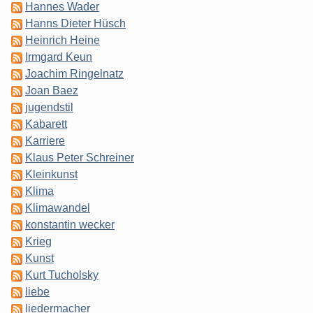
Hannes Wader
Hanns Dieter Hüsch
Heinrich Heine
Irmgard Keun
Joachim Ringelnatz
Joan Baez
jugendstil
Kabarett
Karriere
Klaus Peter Schreiner
Kleinkunst
Klima
Klimawandel
konstantin wecker
Krieg
Kunst
Kurt Tucholsky
liebe
liedermacher