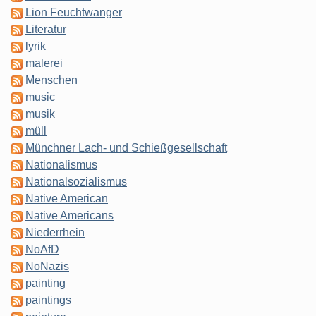
Lion Feuchtwanger
Literatur
lyrik
malerei
Menschen
music
musik
müll
Münchner Lach- und Schießgesellschaft
Nationalismus
Nationalsozialismus
Native American
Native Americans
Niederrhein
NoAfD
NoNazis
painting
paintings