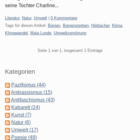
seine Tochter Charline...
Kategorien:
Literatur
,
Natur
,
Umwelt
|
0 Kommentare
Tags für diesen Artikel:
Bienen
,
Bienensterben
,
Hörbücher
,
Klima
,
Klimawandel
,
Maja Lunde
,
Umweltzerstörung
Pagination
Seite 1 von 1, insgesamt 1 Einträge
Seitenleiste
Kategorien
Pazifismus (44)
Antirassismus (15)
Antifaschismus (43)
Kabarett (24)
Kunst (7)
Natur (6)
Umwelt (17)
Poesie (49)