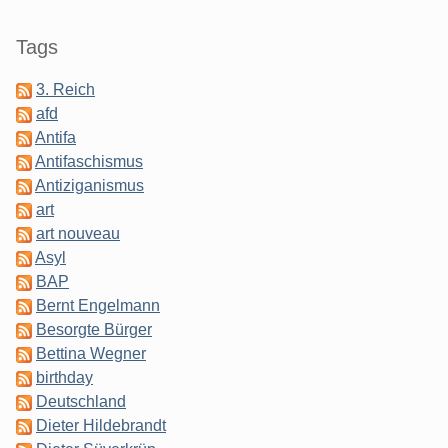
Tags
3. Reich
afd
Antifa
Antifaschismus
Antiziganismus
art
art nouveau
Asyl
BAP
Bernt Engelmann
Besorgte Bürger
Bettina Wegner
birthday
Deutschland
Dieter Hildebrandt