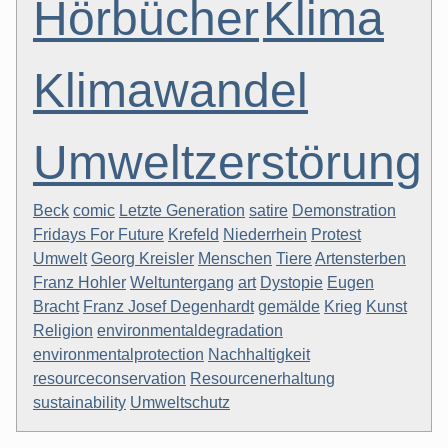
Hörbücher
Klima
Klimawandel
Umweltzerstörung
Beck
comic
Letzte Generation
satire
Demonstration
Fridays For Future
Krefeld
Niederrhein
Protest
Umwelt
Georg Kreisler
Menschen
Tiere
Artensterben
Franz Hohler
Weltuntergang
art
Dystopie
Eugen
Bracht
Franz Josef Degenhardt
gemälde
Krieg
Kunst
Religion
environmentaldegradation
environmentalprotection
Nachhaltigkeit
resourceconservation
Resourcenerhaltung
sustainability
Umweltschutz