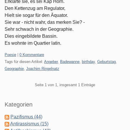
Erklärte sie, es sei Kap Horn.
Den Kettenzug am Regulator,
Hielt sie sogar für den Äquator.
Sie war - nicht wahr, das merken Sie? -
Sehr schwach in der Geographie.
Dies eingebildete Bassin.
Es wohnte im Quartier latin.
Kategorien:
Poesie
|
0 Kommentare
Tags für diesen Artikel:
Angeber
,
Badewanne
,
birthday
,
Geburtstag
,
Geographie
,
Joachim Ringelnatz
Pagination
Seite 1 von 1, insgesamt 1 Einträge
Seitenleiste
Kategorien
Pazifismus (44)
Antirassismus (15)