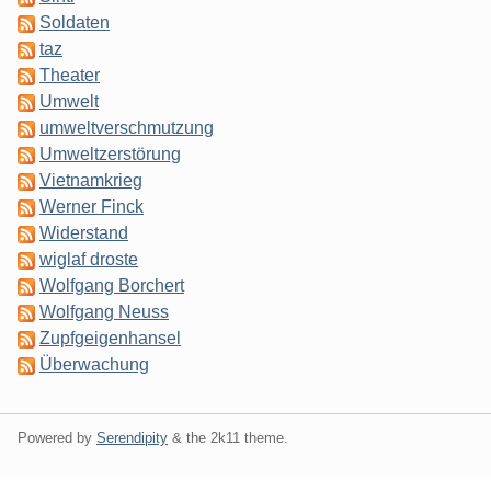
Soldaten
taz
Theater
Umwelt
umweltverschmutzung
Umweltzerstörung
Vietnamkrieg
Werner Finck
Widerstand
wiglaf droste
Wolfgang Borchert
Wolfgang Neuss
Zupfgeigenhansel
Überwachung
Powered by
Serendipity
& the
2k11
theme.