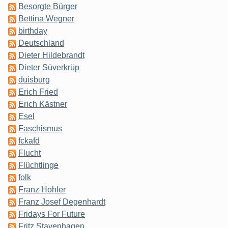
Besorgte Bürger
Bettina Wegner
birthday
Deutschland
Dieter Hildebrandt
Dieter Süverkrüp
duisburg
Erich Fried
Erich Kästner
Esel
Faschismus
fckafd
Flucht
Flüchtlinge
folk
Franz Hohler
Franz Josef Degenhardt
Fridays For Future
Fritz Stavenhagen