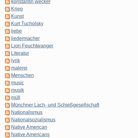
konstantin wecker
Krieg
Kunst
Kurt Tucholsky
liebe
liedermacher
Lion Feuchtwanger
Literatur
lyrik
malerei
Menschen
music
musik
müll
Münchner Lach- und Schießgesellschaft
Nationalismus
Nationalsozialismus
Native American
Native Americans