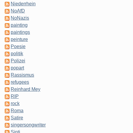
Niederrhein
NoAfD
NoNazis
painting
paintings
peinture
Poesie
politik
Polizei
popart
Rassismus
refugees
Reinhard Mey
RIP
rock
Roma
Satire
singersongwriter
Sinti