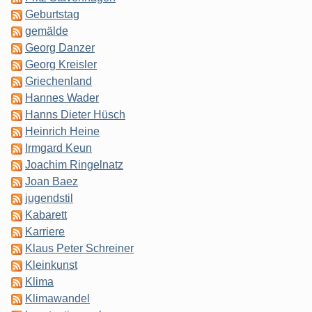
Geburtstag
gemälde
Georg Danzer
Georg Kreisler
Griechenland
Hannes Wader
Hanns Dieter Hüsch
Heinrich Heine
Irmgard Keun
Joachim Ringelnatz
Joan Baez
jugendstil
Kabarett
Karriere
Klaus Peter Schreiner
Kleinkunst
Klima
Klimawandel