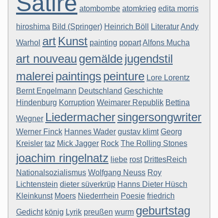
Satire
atombombe
atomkrieg
edita morris
hiroshima
Bild (Springer)
Heinrich Böll
Literatur
Andy
art
Kunst
Warhol
painting
popart
Alfons Mucha
art nouveau
gemälde
jugendstil
malerei
paintings
peinture
Lore Lorentz
Bernt Engelmann
Deutschland
Geschichte
Hindenburg
Korruption
Weimarer Republik
Bettina
Liedermacher
singersongwriter
Wegner
Werner Finck
Hannes Wader
gustav klimt
Georg
Kreisler
taz
Mick Jagger
Rock
The Rolling Stones
joachim ringelnatz
liebe
rost
DrittesReich
Nationalsozialismus
Wolfgang Neuss
Roy
Lichtenstein
dieter süverkrüp
Hanns Dieter Hüsch
Kleinkunst
Moers
Niederrhein
Poesie
friedrich
geburtstag
Gedicht
könig
Lyrik
preußen
wurm