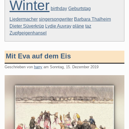
Winter
birthday
Geburtstag
Liedermacher
singersongwriter
Barbara Thalheim
Dieter Süverkrüp
Lydie Auvray
pläne
taz
Zupfgeigenhansel
Mit Eva auf dem Eis
Geschrieben von
harry
am
Sonntag, 15. Dezember 2019