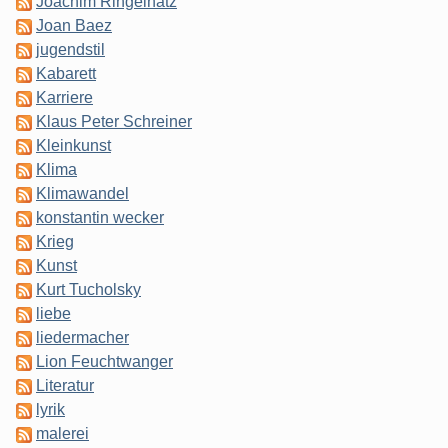
Joachim Ringelnatz
Joan Baez
jugendstil
Kabarett
Karriere
Klaus Peter Schreiner
Kleinkunst
Klima
Klimawandel
konstantin wecker
Krieg
Kunst
Kurt Tucholsky
liebe
liedermacher
Lion Feuchtwanger
Literatur
lyrik
malerei