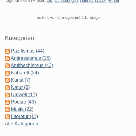
Tags für diesen Artikel:
Eis
,
Erinnerungen
,
Hannes Wader
,
Winter
Pagination
Seite 1 von 1, insgesamt 1 Einträge
Seitenleiste
Kategorien
Pazifismus (44)
Antirassismus (15)
Antifaschismus (43)
Kabarett (24)
Kunst (7)
Natur (6)
Umwelt (17)
Poesie (49)
Musik (22)
Literatur (11)
Alle Kategorien