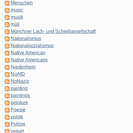
Menschen
music
musik
müll
Münchner Lach- und Schießgesellschaft
Nationalismus
Nationalsozialismus
Native American
Native Americans
Niederrhein
NoAfD
NoNazis
painting
paintings
peinture
Poesie
politik
Polizei
popart