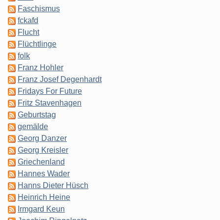
Faschismus
fckafd
Flucht
Flüchtlinge
folk
Franz Hohler
Franz Josef Degenhardt
Fridays For Future
Fritz Stavenhagen
Geburtstag
gemälde
Georg Danzer
Georg Kreisler
Griechenland
Hannes Wader
Hanns Dieter Hüsch
Heinrich Heine
Irmgard Keun