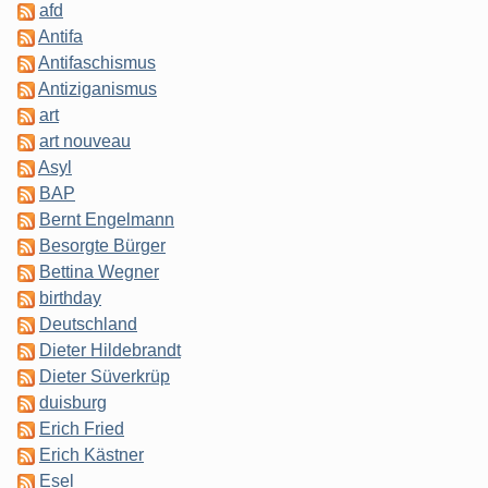
afd
Antifa
Antifaschismus
Antiziganismus
art
art nouveau
Asyl
BAP
Bernt Engelmann
Besorgte Bürger
Bettina Wegner
birthday
Deutschland
Dieter Hildebrandt
Dieter Süverkrüp
duisburg
Erich Fried
Erich Kästner
Esel