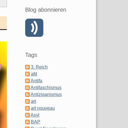
Blog abonnieren
Tags
3. Reich
afd
Antifa
Antifaschismus
Antiziganismus
art
art nouveau
Asyl
BAP