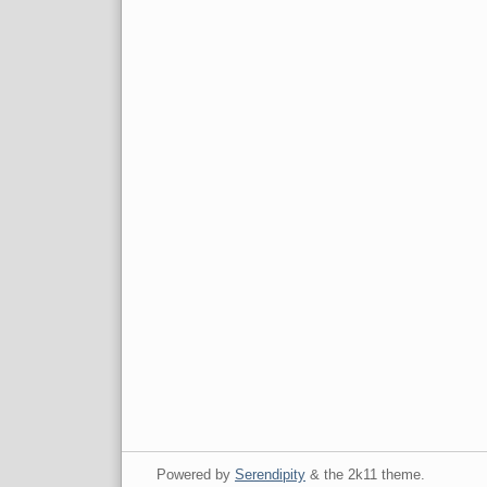
Powered by
Serendipity
& the
2k11
theme.