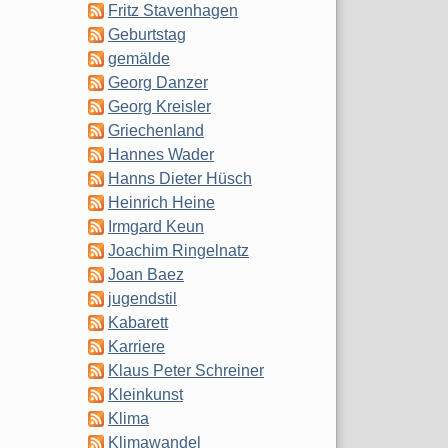
Fritz Stavenhagen
Geburtstag
gemälde
Georg Danzer
Georg Kreisler
Griechenland
Hannes Wader
Hanns Dieter Hüsch
Heinrich Heine
Irmgard Keun
Joachim Ringelnatz
Joan Baez
jugendstil
Kabarett
Karriere
Klaus Peter Schreiner
Kleinkunst
Klima
Klimawandel