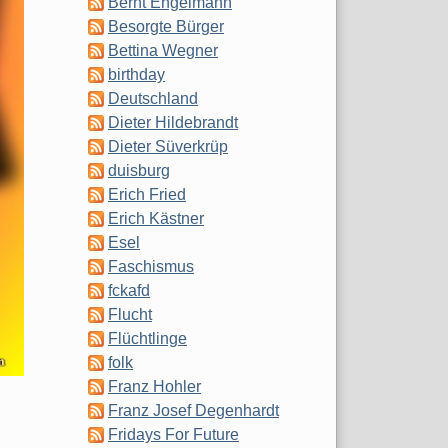
Bernt Engelmann
Besorgte Bürger
Bettina Wegner
birthday
Deutschland
Dieter Hildebrandt
Dieter Süverkrüp
duisburg
Erich Fried
Erich Kästner
Esel
Faschismus
fckafd
Flucht
Flüchtlinge
folk
Franz Hohler
Franz Josef Degenhardt
Fridays For Future