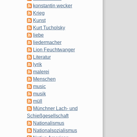
konstantin wecker
Krieg
Kunst
Kurt Tucholsky
liebe
liedermacher
Lion Feuchtwanger
Literatur
lyrik
malerei
Menschen
music
musik
müll
Münchner Lach- und
Schießgesellschaft
Nationalismus
Nationalsozialismus