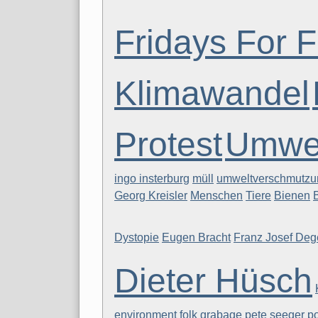
Fridays For F
Klimawandel
Protest
Umwe
ingo insterburg
müll
umweltverschmutzu
Georg Kreisler
Menschen
Tiere
Bienen
Dystopie
Eugen Bracht
Franz Josef Deg
Dieter Hüsch
environment
folk
grabage
pete seeger
po