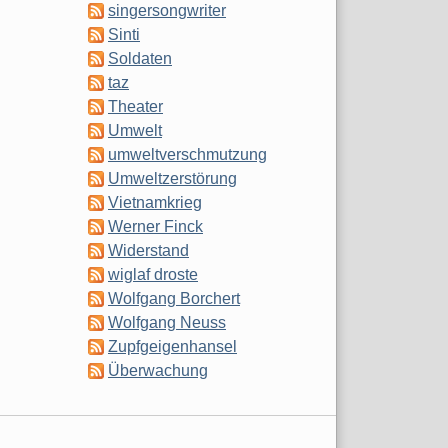
singersongwriter
Sinti
Soldaten
taz
Theater
Umwelt
umweltverschmutzung
Umweltzerstörung
Vietnamkrieg
Werner Finck
Widerstand
wiglaf droste
Wolfgang Borchert
Wolfgang Neuss
Zupfgeigenhansel
Überwachung