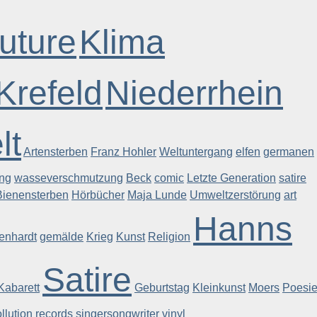
uture
Klima
Krefeld
Niederrhein
lt
Artensterben
Franz Hohler
Weltuntergang
elfen
germanen
ng
wasseverschmutzung
Beck
comic
Letzte Generation
satire
Bienensterben
Hörbücher
Maja Lunde
Umweltzerstörung
art
Hanns
enhardt
gemälde
Krieg
Kunst
Religion
Satire
Kabarett
Geburtstag
Kleinkunst
Moers
Poesi
llution
records
singersongwriter
vinyl