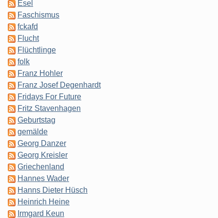
Esel
Faschismus
fckafd
Flucht
Flüchtlinge
folk
Franz Hohler
Franz Josef Degenhardt
Fridays For Future
Fritz Stavenhagen
Geburtstag
gemälde
Georg Danzer
Georg Kreisler
Griechenland
Hannes Wader
Hanns Dieter Hüsch
Heinrich Heine
Irmgard Keun