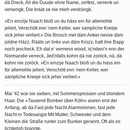
dä Dreck, All die Duude ohne Name, zerfetz, verrenk un
versengk, Die kräät se nie mieh verdrängk.
»En einzije Naach bloß un du häss ein für allemohle
jeliert, Verschött enn 'nem Keller, wer sämpliche Kreeje
sick jeher verliert.« Die Brosch met däm Anker nevve däm
joldne Häzz, Rääts un links vun däm Krüzz, hatt ihre Bapp
noch jescheck, Eh dat e' vermess wood, irj'ndwo'n enn der
Normandie verreck, Jed'nfalls kohm dä nie zoröck, nä, dä
kohm nie zoröck. »En einzije Naach bloß un du häss ein
für allemohle jeliert, Verschött enn 'nem Keller, wer
sämpliche Kreeje sick jeher verliert.«
Mai '42 war sie sieben, mit Sommersprossen und blondem
Haar. Die »Tausend Bomber über Köln» waren erst der
Anfang, ab da Fast jede Nacht Alarmsirenen, fast jede
Nacht in Todesangst Mit Mutter, Schwester und dem
Kleinen die Straße runter zum Bunker gerannt, Oft als es
lichterloh brannte.