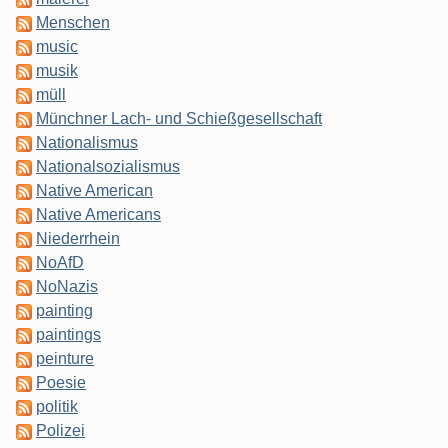
Menschen
music
musik
müll
Münchner Lach- und Schießgesellschaft
Nationalismus
Nationalsozialismus
Native American
Native Americans
Niederrhein
NoAfD
NoNazis
painting
paintings
peinture
Poesie
politik
Polizei