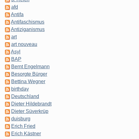
afd
Antifa
Antifaschismus
Antiziganismus
art
art nouveau
Asyl
BAP
Bernt Engelmann
Besorgte Bürger
Bettina Wegner
birthday
Deutschland
Dieter Hildebrandt
Dieter Süverkrüp
duisburg
Erich Fried
Erich Kästner