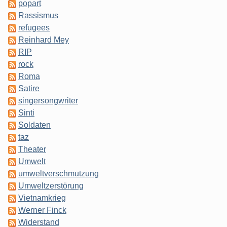
popart
Rassismus
refugees
Reinhard Mey
RIP
rock
Roma
Satire
singersongwriter
Sinti
Soldaten
taz
Theater
Umwelt
umweltverschmutzung
Umweltzerstörung
Vietnamkrieg
Werner Finck
Widerstand