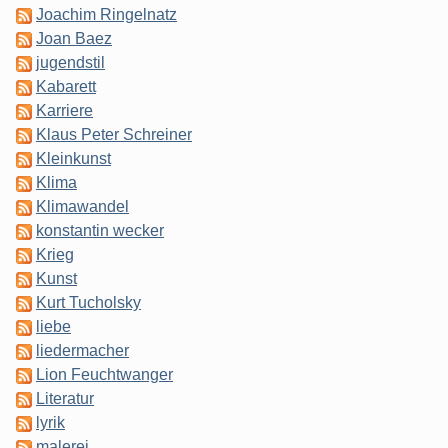
Joachim Ringelnatz
Joan Baez
jugendstil
Kabarett
Karriere
Klaus Peter Schreiner
Kleinkunst
Klima
Klimawandel
konstantin wecker
Krieg
Kunst
Kurt Tucholsky
liebe
liedermacher
Lion Feuchtwanger
Literatur
lyrik
malerei