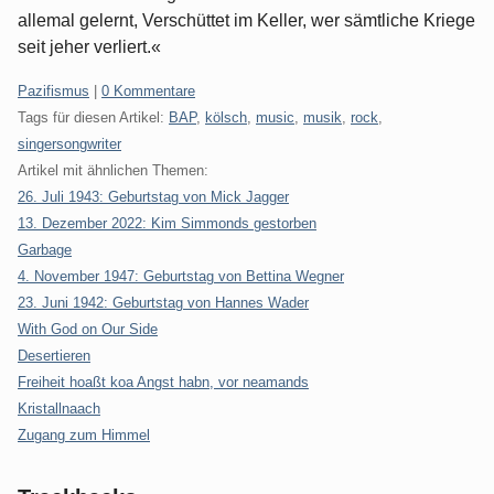
allemal gelernt, Verschüttet im Keller, wer sämtliche Kriege
seit jeher verliert.«
Kategorien:
Pazifismus
|
0 Kommentare
Tags für diesen Artikel:
BAP
,
kölsch
,
music
,
musik
,
rock
,
singersongwriter
Artikel mit ähnlichen Themen:
26. Juli 1943: Geburtstag von Mick Jagger
13. Dezember 2022: Kim Simmonds gestorben
Garbage
4. November 1947: Geburtstag von Bettina Wegner
23. Juni 1942: Geburtstag von Hannes Wader
With God on Our Side
Desertieren
Freiheit hoaßt koa Angst habn, vor neamands
Kristallnaach
Zugang zum Himmel