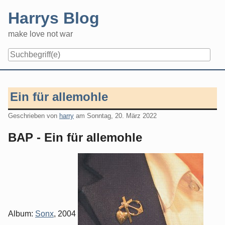
Skip
Harrys Blog
to
content
make love not war
Ein für allemohle
Geschrieben von
harry
am
Sonntag, 20. März 2022
BAP - Ein für allemohle
Album:
Sonx
, 2004