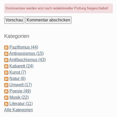
Optionen
Kommentare werden erst nach redaktioneller Prüfung freigeschaltet!
Seitenleiste
Kategorien
Pazifismus (44)
Antirassismus (15)
Antifaschismus (43)
Kabarett (24)
Kunst (7)
Natur (6)
Umwelt (17)
Poesie (49)
Musik (22)
Literatur (11)
Alle Kategorien