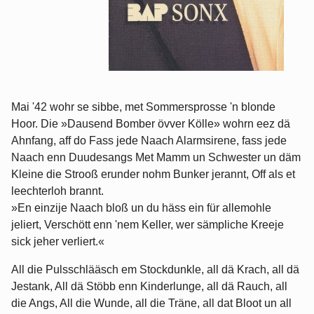
Mai '42 wohr se sibbe, met Sommersprosse 'n blonde
Hoor. Die »Dausend Bomber övver Kölle» wohrn eez dä
Ahnfang, aff do Fass jede Naach Alarmsirene, fass jede
Naach enn Duudesangs Met Mamm un Schwester un däm
Kleine die Strooß erunder nohm Bunker jerannt, Off als et
leechterloh brannt.
»En einzije Naach bloß un du häss ein für allemohle
jeliert, Verschött enn 'nem Keller, wer sämpliche Kreeje
sick jeher verliert.«
All die Pulsschlääsch em Stockdunkle, all dä Krach, all dä
Jestank, All dä Stöbb enn Kinderlunge, all dä Rauch, all
die Angs, All die Wunde, all die Träne, all dat Bloot un all