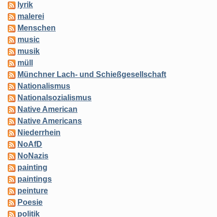
lyrik
malerei
Menschen
music
musik
müll
Münchner Lach- und Schießgesellschaft
Nationalismus
Nationalsozialismus
Native American
Native Americans
Niederrhein
NoAfD
NoNazis
painting
paintings
peinture
Poesie
politik