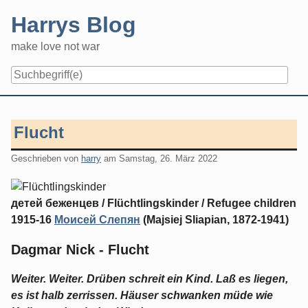
Skip
Harrys Blog
to
content
make love not war
Flucht
Geschrieben von
harry
am
Samstag, 26. März 2022
детей беженцев / Flüchtlingskinder / Refugee children
1915-16
Моисей Слепян
(Majsiej Sliapian, 1872-1941)
Dagmar Nick - Flucht
Weiter. Weiter. Drüben schreit ein Kind. Laß es liegen,
es ist halb zerrissen. Häuser schwanken müde wie