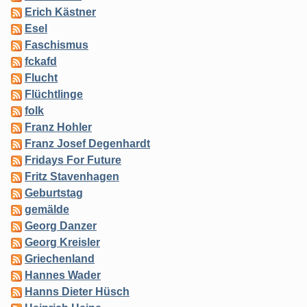
Erich Kästner
Esel
Faschismus
fckafd
Flucht
Flüchtlinge
folk
Franz Hohler
Franz Josef Degenhardt
Fridays For Future
Fritz Stavenhagen
Geburtstag
gemälde
Georg Danzer
Georg Kreisler
Griechenland
Hannes Wader
Hanns Dieter Hüsch