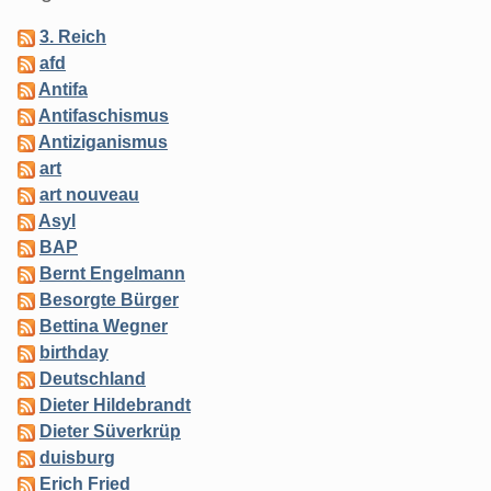
3. Reich
afd
Antifa
Antifaschismus
Antiziganismus
art
art nouveau
Asyl
BAP
Bernt Engelmann
Besorgte Bürger
Bettina Wegner
birthday
Deutschland
Dieter Hildebrandt
Dieter Süverkrüp
duisburg
Erich Fried