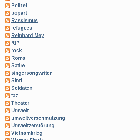
Polizei
popart
Rassismus
refugees
Reinhard Mey
RIP
rock
Roma
Satire
singersongwriter
Sinti
Soldaten
taz
Theater
Umwelt
umweltverschmutzung
Umweltzerstörung
Vietnamkrieg