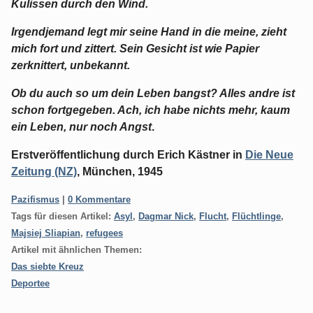
Kulissen durch den Wind.
Irgendjemand legt mir seine Hand in die meine, zieht
mich fort und zittert. Sein Gesicht ist wie Papier
zerknittert, unbekannt.
Ob du auch so um dein Leben bangst? Alles andre ist
schon fortgegeben. Ach, ich habe nichts mehr, kaum
ein Leben, nur noch Angst
.
Erstveröffentlichung durch Erich Kästner in
Die Neue
Zeitung (NZ)
, München, 1945
Kategorien:
Pazifismus
|
0 Kommentare
Tags für diesen Artikel:
Asyl
,
Dagmar Nick
,
Flucht
,
Flüchtlinge
,
Majsiej Sliapian
,
refugees
Artikel mit ähnlichen Themen:
Das siebte Kreuz
Deportee