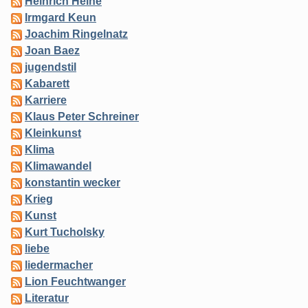
Heinrich Heine
Irmgard Keun
Joachim Ringelnatz
Joan Baez
jugendstil
Kabarett
Karriere
Klaus Peter Schreiner
Kleinkunst
Klima
Klimawandel
konstantin wecker
Krieg
Kunst
Kurt Tucholsky
liebe
liedermacher
Lion Feuchtwanger
Literatur