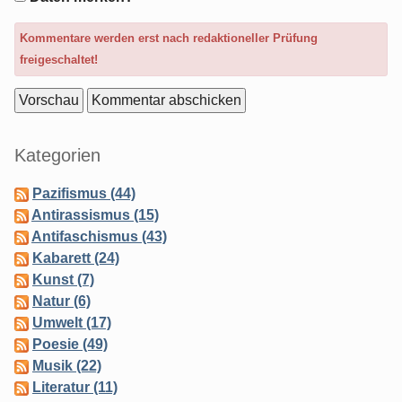
Optionen
Kommentare werden erst nach redaktioneller Prüfung
freigeschaltet!
Seitenleiste
Kategorien
Pazifismus (44)
Antirassismus (15)
Antifaschismus (43)
Kabarett (24)
Kunst (7)
Natur (6)
Umwelt (17)
Poesie (49)
Musik (22)
Literatur (11)