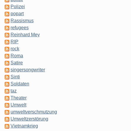
Polizei
popart
Rassismus
refugees
Reinhard Mey
RIP
rock
Roma
Satire
singersongwriter
Sinti
Soldaten
taz
Theater
Umwelt
umweltverschmutzung
Umweltzerstörung
Vietnamkrieg