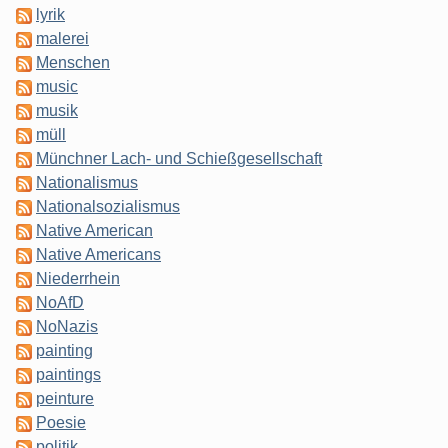
lyrik
malerei
Menschen
music
musik
müll
Münchner Lach- und Schießgesellschaft
Nationalismus
Nationalsozialismus
Native American
Native Americans
Niederrhein
NoAfD
NoNazis
painting
paintings
peinture
Poesie
politik