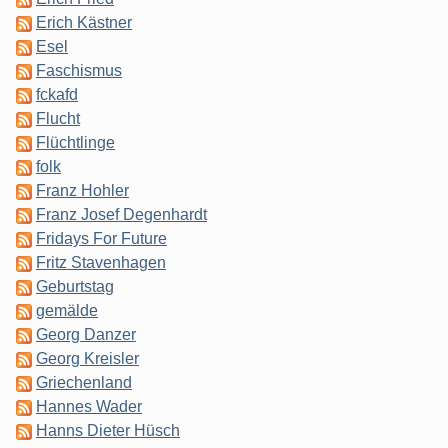
Erich Kästner
Esel
Faschismus
fckafd
Flucht
Flüchtlinge
folk
Franz Hohler
Franz Josef Degenhardt
Fridays For Future
Fritz Stavenhagen
Geburtstag
gemälde
Georg Danzer
Georg Kreisler
Griechenland
Hannes Wader
Hanns Dieter Hüsch