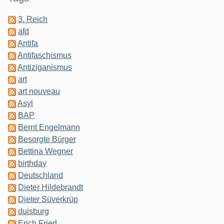
3. Reich
afd
Antifa
Antifaschismus
Antiziganismus
art
art nouveau
Asyl
BAP
Bernt Engelmann
Besorgte Bürger
Bettina Wegner
birthday
Deutschland
Dieter Hildebrandt
Dieter Süverkrüp
duisburg
Erich Fried