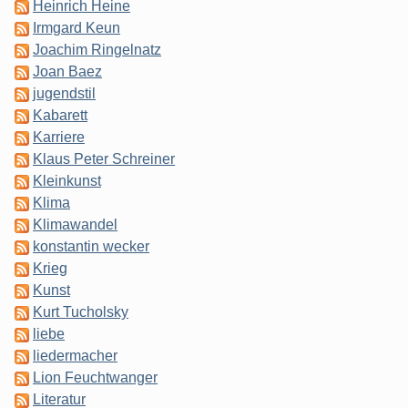
Heinrich Heine
Irmgard Keun
Joachim Ringelnatz
Joan Baez
jugendstil
Kabarett
Karriere
Klaus Peter Schreiner
Kleinkunst
Klima
Klimawandel
konstantin wecker
Krieg
Kunst
Kurt Tucholsky
liebe
liedermacher
Lion Feuchtwanger
Literatur