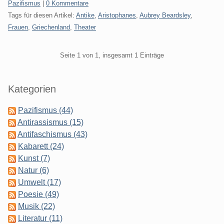
Kategorien:
Pazifismus
|
0 Kommentare
Tags für diesen Artikel:
Antike
,
Aristophanes
,
Aubrey Beardsley
,
Frauen
,
Griechenland
,
Theater
Pagination
Seite 1 von 1, insgesamt 1 Einträge
Seitenleiste
Kategorien
Pazifismus (44)
Antirassismus (15)
Antifaschismus (43)
Kabarett (24)
Kunst (7)
Natur (6)
Umwelt (17)
Poesie (49)
Musik (22)
Literatur (11)