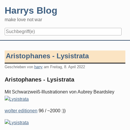
Skip
Harrys Blog
to
content
make love not war
Aristophanes - Lysistrata
Geschrieben von
harry
am
Freitag, 8. April 2022
Aristophanes - Lysistrata
Mit Schwarzweiß-Illustrationen von Aubrey Beardsley
wolter editionen
96 / ~2000 :))