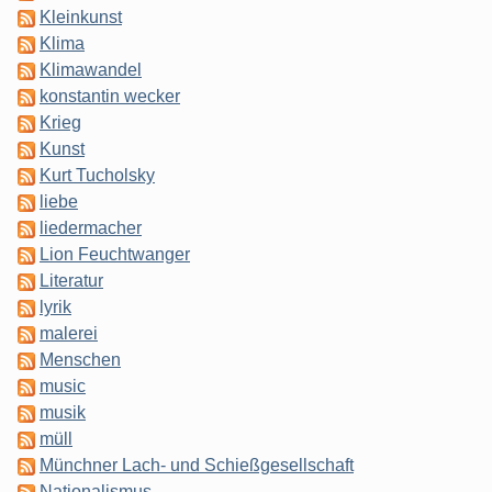
Kleinkunst
Klima
Klimawandel
konstantin wecker
Krieg
Kunst
Kurt Tucholsky
liebe
liedermacher
Lion Feuchtwanger
Literatur
lyrik
malerei
Menschen
music
musik
müll
Münchner Lach- und Schießgesellschaft
Nationalismus