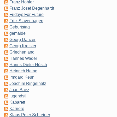
Franz Hohler
Franz Josef Degenhardt
Fridays For Future
Fritz Stavenhagen
Geburtstag
gemälde
Georg Danzer
Georg Kreisler
Griechenland
Hannes Wader
Hanns Dieter Hüsch
Heinrich Heine
Irmgard Keun
Joachim Ringelnatz
Joan Baez
jugendstil
Kabarett
Karriere
Klaus Peter Schreiner