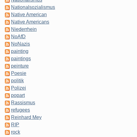
Nationalsozialismus
Native American
Native Americans
Niederrhein
NoAfD
NoNazis
painting
paintings
peinture
Poesie
politik
Polizei
popart
Rassismus
refugees
Reinhard Mey
RIP
rock