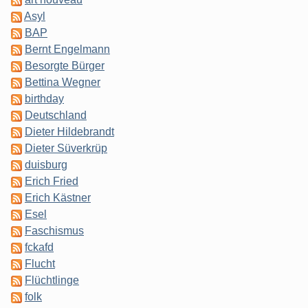
Asyl
BAP
Bernt Engelmann
Besorgte Bürger
Bettina Wegner
birthday
Deutschland
Dieter Hildebrandt
Dieter Süverkrüp
duisburg
Erich Fried
Erich Kästner
Esel
Faschismus
fckafd
Flucht
Flüchtlinge
folk