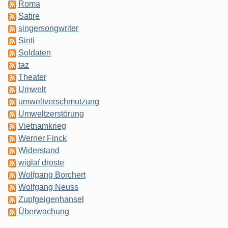
Roma
Satire
singersongwriter
Sinti
Soldaten
taz
Theater
Umwelt
umweltverschmutzung
Umweltzerstörung
Vietnamkrieg
Werner Finck
Widerstand
wiglaf droste
Wolfgang Borchert
Wolfgang Neuss
Zupfgeigenhansel
Überwachung