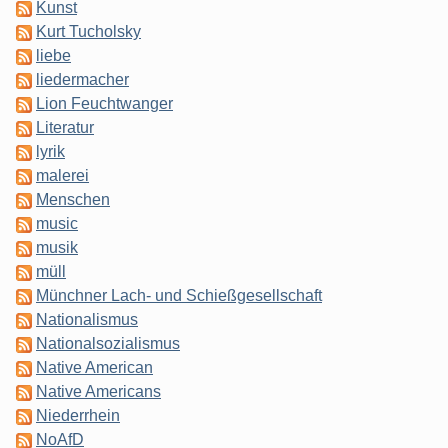
Kunst
Kurt Tucholsky
liebe
liedermacher
Lion Feuchtwanger
Literatur
lyrik
malerei
Menschen
music
musik
müll
Münchner Lach- und Schießgesellschaft
Nationalismus
Nationalsozialismus
Native American
Native Americans
Niederrhein
NoAfD