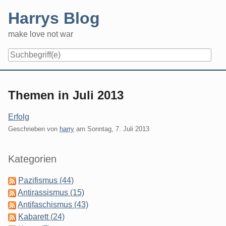
Skip
Harrys Blog
to
content
make love not war
Themen in Juli 2013
Erfolg
Geschrieben von
harry
am
Sonntag, 7. Juli 2013
Seitenleiste
Kategorien
Pazifismus (44)
Antirassismus (15)
Antifaschismus (43)
Kabarett (24)