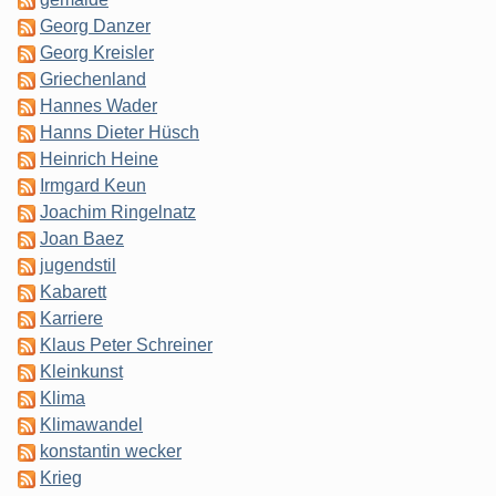
Georg Danzer
Georg Kreisler
Griechenland
Hannes Wader
Hanns Dieter Hüsch
Heinrich Heine
Irmgard Keun
Joachim Ringelnatz
Joan Baez
jugendstil
Kabarett
Karriere
Klaus Peter Schreiner
Kleinkunst
Klima
Klimawandel
konstantin wecker
Krieg