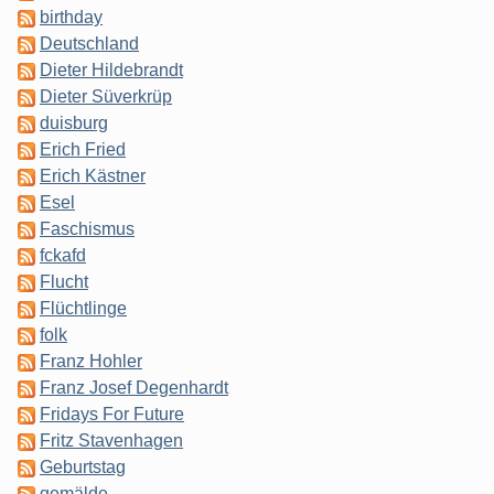
birthday
Deutschland
Dieter Hildebrandt
Dieter Süverkrüp
duisburg
Erich Fried
Erich Kästner
Esel
Faschismus
fckafd
Flucht
Flüchtlinge
folk
Franz Hohler
Franz Josef Degenhardt
Fridays For Future
Fritz Stavenhagen
Geburtstag
gemälde