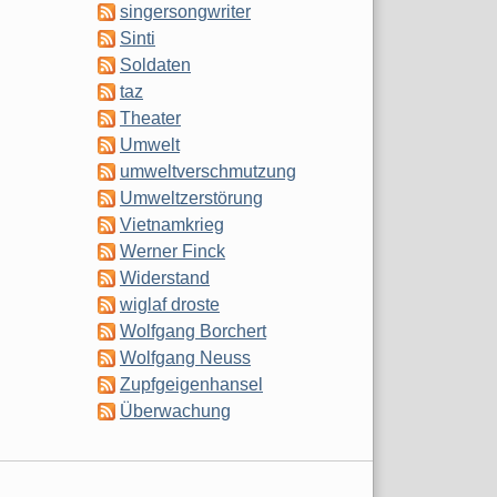
singersongwriter
Sinti
Soldaten
taz
Theater
Umwelt
umweltverschmutzung
Umweltzerstörung
Vietnamkrieg
Werner Finck
Widerstand
wiglaf droste
Wolfgang Borchert
Wolfgang Neuss
Zupfgeigenhansel
Überwachung