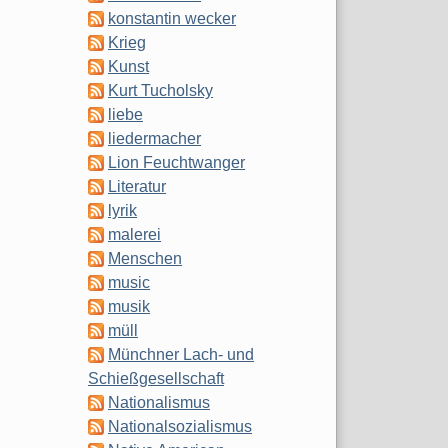
konstantin wecker
Krieg
Kunst
Kurt Tucholsky
liebe
liedermacher
Lion Feuchtwanger
Literatur
lyrik
malerei
Menschen
music
musik
müll
Münchner Lach- und
Schießgesellschaft
Nationalismus
Nationalsozialismus