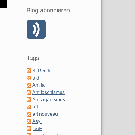
Blog abonnieren
Tags
3. Reich
afd
Antifa
Antifaschismus
Antiziganismus
art
art nouveau
Asyl
BAP