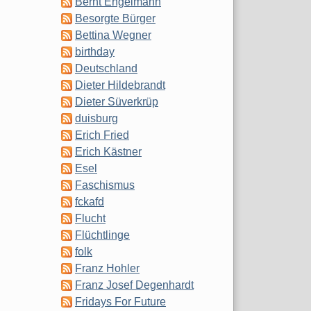
Bernt Engelmann
Besorgte Bürger
Bettina Wegner
birthday
Deutschland
Dieter Hildebrandt
Dieter Süverkrüp
duisburg
Erich Fried
Erich Kästner
Esel
Faschismus
fckafd
Flucht
Flüchtlinge
folk
Franz Hohler
Franz Josef Degenhardt
Fridays For Future