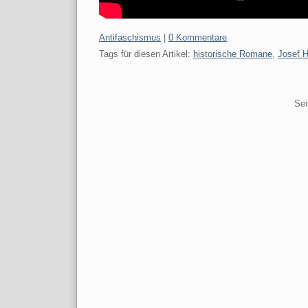
Kategorien:
Antifaschismus
|
0 Kommentare
Tags für diesen Artikel:
historische Romane
,
Josef H
Pagination
Sei