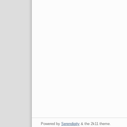
Powered by
Serendipity
& the
2k11
theme.