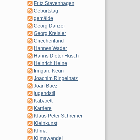
Fritz Stavenhagen
Geburtstag
gemälde
Georg Danzer
Georg Kreisler
Griechenland
Hannes Wader
Hanns Dieter Hüsch
Heinrich Heine
Irmgard Keun
Joachim Ringelnatz
Joan Baez
jugendstil
Kabarett
Karriere
Klaus Peter Schreiner
Kleinkunst
Klima
Klimawandel