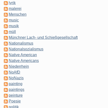
lyrik
malerei
Menschen
music
musik
müll
Münchner Lach- und Schießgesellschaft
Nationalismus
Nationalsozialismus
Native American
Native Americans
Niederrhein
NoAfD
NoNazis
painting
paintings
peinture
Poesie
politik