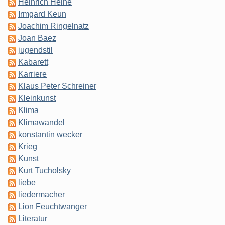
Heinrich Heine
Irmgard Keun
Joachim Ringelnatz
Joan Baez
jugendstil
Kabarett
Karriere
Klaus Peter Schreiner
Kleinkunst
Klima
Klimawandel
konstantin wecker
Krieg
Kunst
Kurt Tucholsky
liebe
liedermacher
Lion Feuchtwanger
Literatur