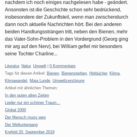
nachdem ich noch einiges nachgelesen habe - geändert.
Ansonsten ist die Geschichte schon sehr bedrückend,
insbesondere der Zukunftsteil, wenn man zwischendurch
dann noch aktuelle Nachrichten hört. Bei den anderen
beiden Handlungssträngen tritt, neben den Bienen, mehr
das Vater-Sohn-Problem in den Vordergrund (Georg ging
mir arg auf den Nerv), bei William gefiel mir besonders
seine Tochter Charline...
Kategorien:
Literatur
,
Natur
,
Umwelt
|
0 Kommentare
Tags für diesen Artikel:
Bienen
,
Bienensterben
,
Hörbücher
,
Klima
,
Klimawandel
,
Maja Lunde
,
Umweltzerstörung
Artikel mit ähnlichen Themen:
In den guten alten Zeiten
Leider nur ein schöner Traum...
Global 2000
Der Mensch muss weg
Der Weltuntergang
Krefeld 20. September 2019