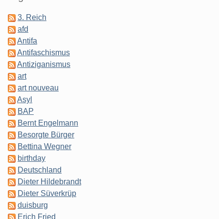
3. Reich
afd
Antifa
Antifaschismus
Antiziganismus
art
art nouveau
Asyl
BAP
Bernt Engelmann
Besorgte Bürger
Bettina Wegner
birthday
Deutschland
Dieter Hildebrandt
Dieter Süverkrüp
duisburg
Erich Fried