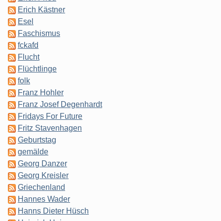
Erich Kästner
Esel
Faschismus
fckafd
Flucht
Flüchtlinge
folk
Franz Hohler
Franz Josef Degenhardt
Fridays For Future
Fritz Stavenhagen
Geburtstag
gemälde
Georg Danzer
Georg Kreisler
Griechenland
Hannes Wader
Hanns Dieter Hüsch