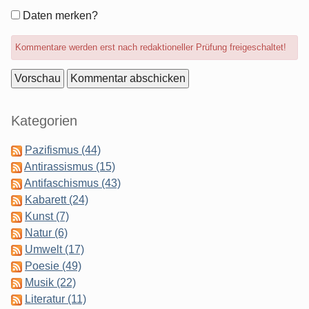
Formular-
Daten merken?
Optionen
Kommentare werden erst nach redaktioneller Prüfung freigeschaltet!
Seitenleiste
Kategorien
Pazifismus (44)
Antirassismus (15)
Antifaschismus (43)
Kabarett (24)
Kunst (7)
Natur (6)
Umwelt (17)
Poesie (49)
Musik (22)
Literatur (11)